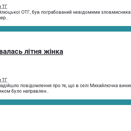
 ТГ
айлюцької ОТГ, був пограбований невідомими зловмисниками.
­р...
валась літня жінка
 ТГ
надійшло повідомлення про те, що в селі Михайлючка виник
ом бу­ло нап­равле­н...