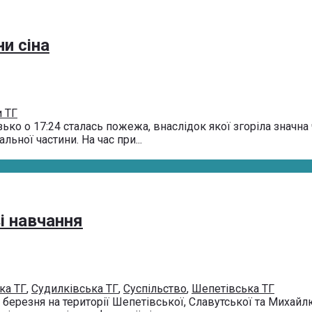
и сіна
 ТГ
о о 17:24 сталась пожежа, внаслідок якої згоріла значна ч
ної частини. На час при...
і навчання
ка ТГ
,
Судилківська ТГ
,
Суспільство
,
Шепетівська ТГ
 березня на території Шепетівської, Славутської та Михай