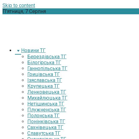
Skip to content
П’ятниця, 7 Серпня
Новини ТГ
Берездівська ТГ
Білогірська ТГ
Ганнопільська ТГ
Грицівська ТГ
Ізяславська ТГ
Крупецька ТГ
Ленковецька ТГ
Михайлюцька ТГ
Нетішинська ТГ
Плужненська ТГ
Полонська ТГ
Понінківська ТГ
Сахнівецька ТГ
Славутська ТГ