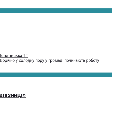
епетівська ТГ
Щорічно у холодну пору у громаді починають роботу
алізниці»