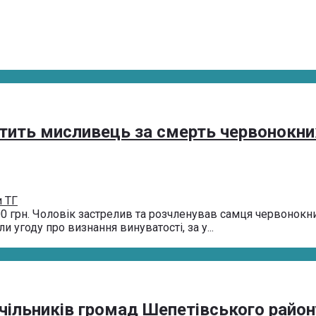
тить мисливець за смерть червонокн
 ТГ
0 грн. Чоловік застрелив та розчленував самця червонокн
 угоду про визнання винуватості, за у...
чільників громад Шепетівського району