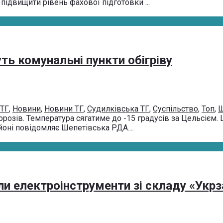
підвищити рівень фахової підготовки ...
ь комунальні пункти обігріву
ТГ
,
Новини
,
Новини ТГ
,
Судилківська ТГ
,
Суспільство
,
Топ
,
Ш
озів. Температура сягатиме до -15 градусів за Цельсієм. 
йоні повідомляє Шепетівська РДА....
и електроінструменти зі складу «Укрз