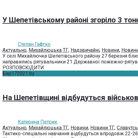
У Шепетівському районі згоріло 3 тонн
Степан Гафтко
Актуально
,
Михайлюцька ТГ
,
Надзвичайні
,
Новини
,
Новини
У селі Михайлючка Шепетівського району 27 березня близьк
направились рятувальники 21 Державної пожежно-рятуваль
РОЗПОВСЮДИТИ
Бер
17
2021
by
Катерина Петрик
Без коментарів
На Шепетівщині відбудуться військов
Катерина Петрик
Актуально
,
Михайлюцька ТГ
,
Новини
,
Новини ТГ
,
Славутсь
Тактико-спеціальні навчання відбудуться впродовж 22-26