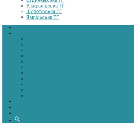
Судилківська ТГ
Улашанівська ТГ
Шепетівська ТГ
Ямпільська ТГ
Головна
Новини
Політика
Економіка
Інфраструктура
Медицина
Освіта
Культура
Екологія
Суспільство
Спорт
Надзвичайні
АТО-ООС
Інтерв’ю
Про нас
Контакти