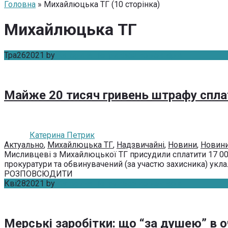
Головна
» Михайлюцька ТГ (10 сторінка)
Михайлюцька ТГ
Тра
26
2021
by
Катерина Петрик
Без коментарів
Майже 20 тисяч гривень штрафу спла
Катерина Петрик
Актуально
,
Михайлюцька ТГ
,
Надзвичайні
,
Новини
,
Новини
Мисливцеві з Михайлюцької ТГ присудили сплатити 17 00
прокуратури та обвинувачений (за участю захисника) уклали
РОЗПОВСЮДИТИ
Кві
28
2021
by
Катерина Петрик
Без коментарів
Мерські заробітки: що “за душею” в о