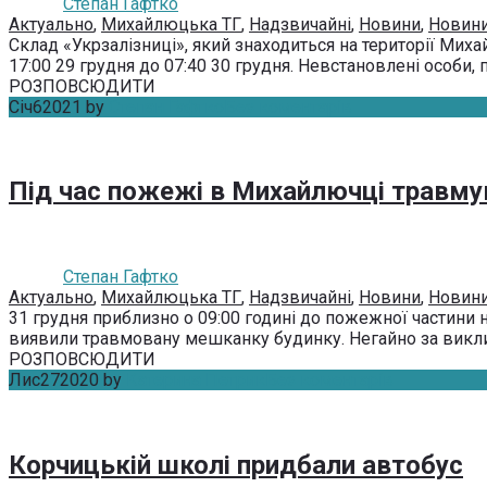
Степан Гафтко
Актуально
,
Михайлюцька ТГ
,
Надзвичайні
,
Новини
,
Новини
Склад «Укрзалізниці», який знаходиться на території Мих
17:00 29 груд­ня до 07:40 30 груд­ня. Нев­ста­нов­ле­ні осо­би, пе
РОЗПОВСЮДИТИ
Січ
6
2021
by
Степан Гафтко
Без коментарів
Під час пожежі в Михайлючці травму
Степан Гафтко
Актуально
,
Михайлюцька ТГ
,
Надзвичайні
,
Новини
,
Новини
31 грудня приблизно о 09:00 годині до пожежної частини 
виявили травмовану мешканку будинку. Не­гай­но за вик­ли­к
РОЗПОВСЮДИТИ
Лис
27
2020
by
Катерина Петрик
Без коментарів
Корчицькій школі придбали автобус