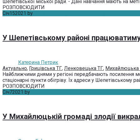
Шепетівської міської ради. - Дані навчання мають на меті 
РОЗПОВСЮДИТИ
Січ
15
2021
by
Катерина Петрик
Без коментарів
У Шепетівському районі працюватимут
Катерина Петрик
Актуально
,
Грицівська ТГ
,
Ленковецька ТГ
,
Михайлюцька 
Найближчими днями у регіоні передбачають посилення мор
стаціонарні пункти обігріву. Їх адреси у Шепетівському ра
РОЗПОВСЮДИТИ
Січ
7
2021
by
Степан Гафтко
Без коментарів
У Михайлюцькій громаді злодії викрал