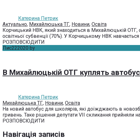
Катерина Петрик
Актуально
,
Михайлюцька ТГ
,
Новини
,
Освіта
Корчицький НВК, який знаходиться в Михайлюцькій ОТГ, о
освітньої субвенції (70%). У Корчицькому НВК навчається 16
РОЗПОВСЮДИТИ
Лис
22
2020
by
Катерина Петрик
Без коментарів
В Михайлюцькій ОТГ куплять автобус
Катерина Петрик
Михайлюцька ТГ
,
Новини
,
Освіта
На новий автобус для школярів, які доїжджають в новоз
гривень. Таке рішення депутати VII скликання прийняли на 5
РОЗПОВСЮДИТИ
Навігація записів