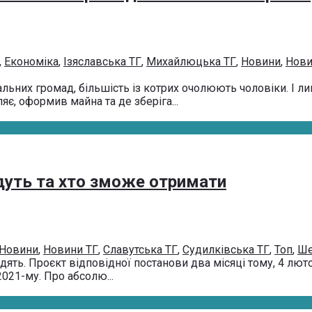
,
Економіка
,
Ізяславська ТГ
,
Михайлюцька ТГ
,
Новини
,
Нови
ьних громад, більшість із котрих очолюють чоловіки. І ли
є, оформив майна та де зберіга...
едуть та хто зможе отримати
Новини
,
Новини ТГ
,
Славутська ТГ
,
Судилківська ТГ
,
Топ
,
Ше
дять. Проєкт відповідної постанови два місяці тому, 4 люто
021-му. Про абсолю...