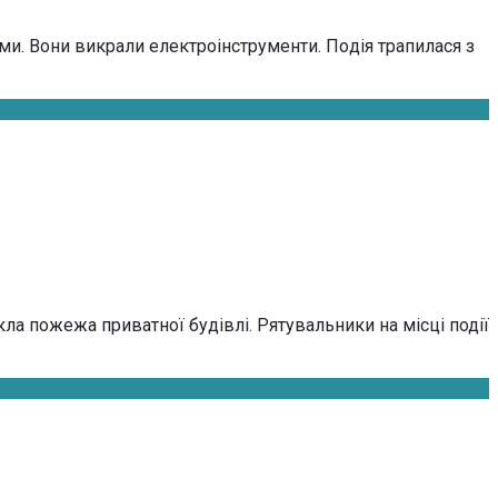
 Вони викрали електроінструменти. По­дія тра­пи­ла­ся з
ла пожежа приватної будівлі. Рятувальники на місці події