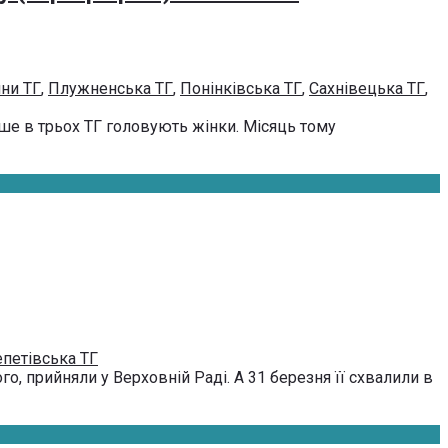
ни ТГ
,
Плужненська ТГ
,
Понінківська ТГ
,
Сахнівецька ТГ
,
ше в трьох ТГ головують жінки. Місяць тому
петівська ТГ
го, прийняли у Верховній Раді. А 31 березня її схвалили в