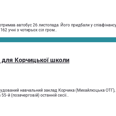
тримав автобус 26 листопада. Його придбали у співфінансу
2 учні з чотирьох сіл гром...
 для Корчицької школи
будований навчальний заклад Корчика (Михайлюцька ОТГ), 
5-й (позачерговій) останній сесії...