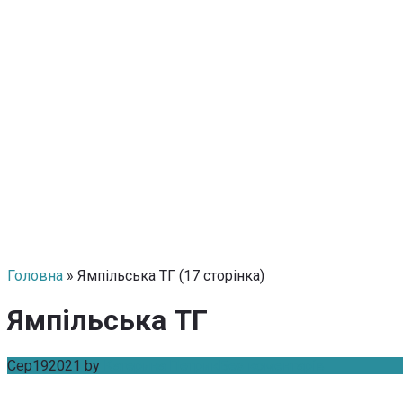
Головна
» Ямпільська ТГ (17 сторінка)
Ямпільська ТГ
Сер
19
2021
by
Катерина Петрик
Без коментарів