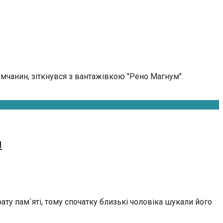
умчанин, зіткнувся з вантажівкою "Рено Магнум".
я
ату пам`яті, тому спочатку близькі чоловіка шукали його