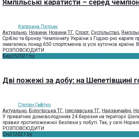
Ямпільські каратисти – серед чемпіон
Катерина Петрик
Актуально
,
Новини
,
Новини ТГ
,
Спорт
,
Суспільство
,
Ямпіль
Срібло та бронзу Чемпіонату України з Годзю-рю карате 
змагались понад 650 спортсменів із усіх куточків країни. 
РОЗПОВСЮДИТИ
Бер
25
2021
by
Степан Гафтко
Без коментарів
Дві пожежі за добу: на Шепетівщині 
Степан Гафтко
Актуально
,
Білогірська ТГ
,
Ізяславська ТГ
,
Надзвичайні
,
Но
У приватних домоволодіннях 24 березня на території Шеп
правил протипожежної безпеки у побуті. Так, у селі Норилів,
РОЗПОВСЮДИТИ
Січ
21
2021
by
Юлія Мурасова
Без коментарів