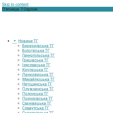
Skip to content
П’ятниця, 7 Серпня
Новини ТГ
Берездівська ТГ
Білогірська ТГ
Ганнопільська ТГ
Грицівська ТГ
Ізяславська ТГ
Крупецька ТГ
Ленковецька ТГ
Михайлюцька ТГ
Нетішинська ТГ
Плужненська ТГ
Полонська ТГ
Понінківська ТГ
Сахнівецька ТГ
Славутська ТГ
Судилківська ТГ