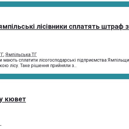
ямпільські лісівники сплатять штраф з
ТГ
,
Ямпільська ТГ
 мають сплатити лісогосподарські підприємства Ямпільщи
ою лісу. Таке рішення прийняли з...
 у кювет
Г