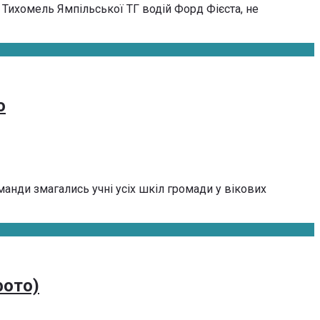
 Тихомель Ямпільської ТГ водій Форд Фієста, не
о
анди змагались учні усіх шкіл громади у вікових
фото)