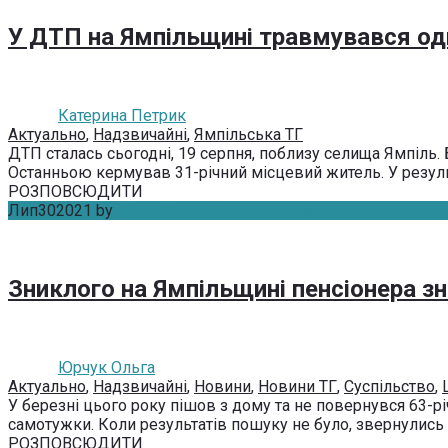
У ДТП на Ямпільщині травмувався о
Катерина Петрик
Актуально
,
Надзвичайні
,
Ямпільська ТГ
ДТП сталась сьогодні, 19 серпня, поблизу селища Ямпіль. 
Останньою кермував 31-річний місцевий житель. У результ
РОЗПОВСЮДИТИ
Лип
30
2021
by
Юрчук Ольга
Без коментарів
Зниклого на Ямпільщині пенсіонера з
Юрчук Ольга
Актуально
,
Надзвичайні
,
Новини
,
Новини ТГ
,
Суспільство
,
У березні цього року пішов з дому та не повернувся 63-рі
самотужки. Коли результатів пошуку не було, звернулись до
РОЗПОВСЮДИТИ