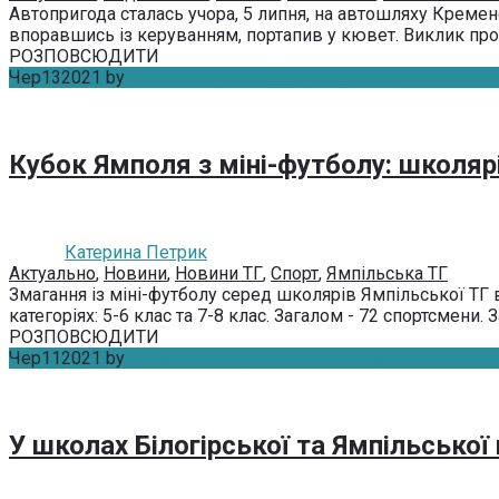
Автопригода сталась учора, 5 липня, на автошляху Кремен
впоравшись із керуванням, портапив у кювет. Виклик про ц
РОЗПОВСЮДИТИ
Чер
13
2021
by
Катерина Петрик
Без коментарів
Кубок Ямполя з міні-футболу: школяр
Катерина Петрик
Актуально
,
Новини
,
Новини ТГ
,
Спорт
,
Ямпільська ТГ
Змагання із міні-футболу серед школярів Ямпільської ТГ 
категоріях: 5-6 клас та 7-8 клас. Загалом - 72 спортсмени. З
РОЗПОВСЮДИТИ
Чер
11
2021
by
Катерина Петрик
Без коментарів
У школах Білогірської та Ямпільської