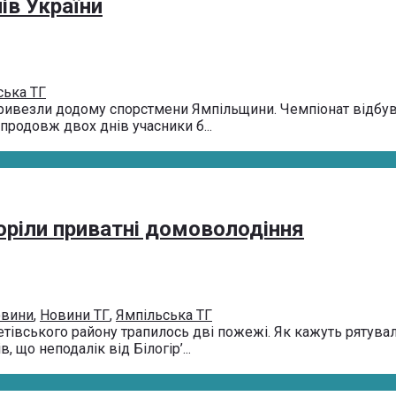
ів України
ська ТГ
привезли додому спорстмени Ямпільщини. Чемпіонат відбува
Впродовж двох днів учасники б...
горіли приватні домоволодіння
вини
,
Новини ТГ
,
Ямпільська ТГ
етівського району трапилось дві пожежі. Як кажуть рятув
 що неподалік від Білогір’...