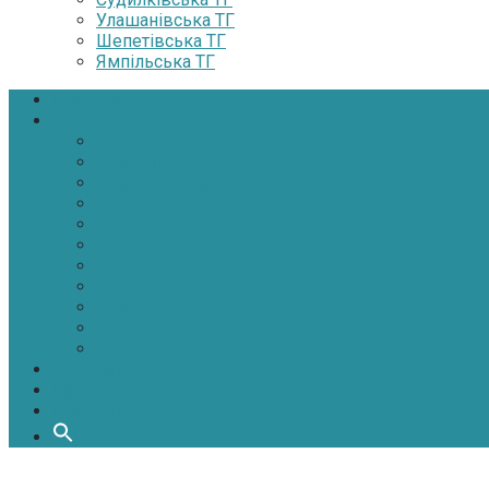
Улашанівська ТГ
Шепетівська ТГ
Ямпільська ТГ
Головна
Новини
Політика
Економіка
Інфраструктура
Медицина
Освіта
Культура
Екологія
Суспільство
Спорт
Надзвичайні
АТО-ООС
Інтерв’ю
Про нас
Контакти