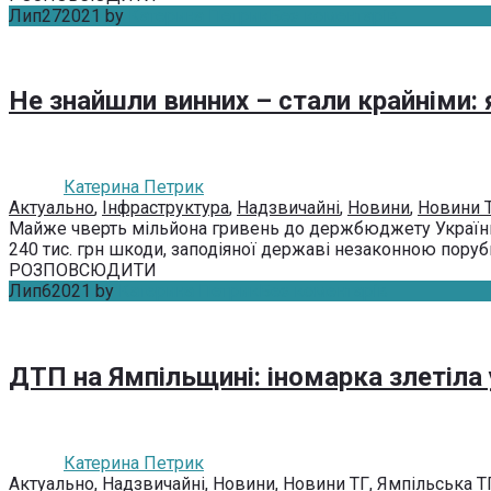
Лип
27
2021
by
Катерина Петрик
Без коментарів
Не знайшли винних – стали крайніми: 
Катерина Петрик
Актуально
,
Інфраструктура
,
Надзвичайні
,
Новини
,
Новини 
Майже чверть мільйона гривень до держбюджету України
240 тис. грн шкоди, заподіяної державі незаконною порубк
РОЗПОВСЮДИТИ
Лип
6
2021
by
Катерина Петрик
Без коментарів
ДТП на Ямпільщині: іномарка злетіла
Катерина Петрик
Актуально
,
Надзвичайні
,
Новини
,
Новини ТГ
,
Ямпільська Т