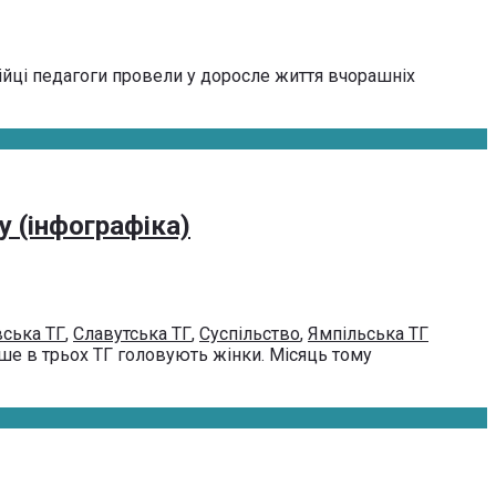
нійці педагоги провели у доросле життя вчорашніх
у (інфографіка)
вська ТГ
,
Славутська ТГ
,
Суспільство
,
Ямпільська ТГ
ше в трьох ТГ головують жінки. Місяць тому