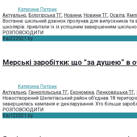
Катерина Петрик
Актуально
,
Білогірська ТГ
,
Новини
,
Новини ТГ
,
Освіта
,
Ямпі
Востаннє шкільний дзвінок пролунав для випускників та в
школярів: привітали їх із успішним завершенням шкільног
РОЗПОВСЮДИТИ
Кві
22
2021
by
Катерина Петрик
Без коментарів
Мерські заробітки: що “за душею” в о
Катерина Петрик
Актуально
,
Ганнопільська ТГ
,
Економіка
,
Ленковецька ТГ
,
Новостворений Шепетівський район об'єднав 18 територіал
завершилась кампанія е-декларування. Хто більше заробля
РОЗПОВСЮДИТИ
Кві
12
2021
by
Катерина Петрик
Без коментарів