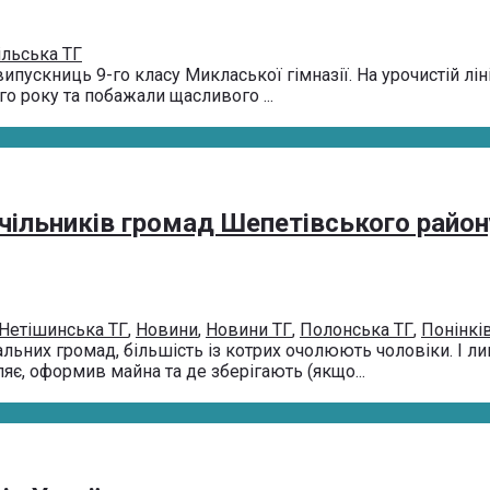
льська ТГ
ипускниць 9-го класу Микласької гімназії. На урочистій лі
о року та побажали щасливого ...
чільників громад Шепетівського район
Нетішинська ТГ
,
Новини
,
Новини ТГ
,
Полонська ТГ
,
Понінкі
ьних громад, більшість із котрих очолюють чоловіки. І ли
є, оформив майна та де зберігають (якщо...