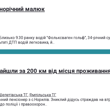
днорічний малюк
Близько 9.30 ранку водій "Фольксваген гольф", 34-річний с
аті ДТП водій легковика, й...
найшли за 200 км від місця проживанн
Шепетівська ТГ
,
Ямпільська ТГ
чний пенсіонер з с.Норилів. Зниклий дідусь страждав на втр
 поліції і правоохорон...