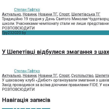
Степан Гафтко
Актуально
,
Новини
,
Новини ТГ
,
Спорт
,
Шепетівська ТГ
Традиційно 19 грудня у День Святого Миколая Чудотворця 
школи. Учасниками чемпіонату стали не лише представники
РОЗПОВСЮДИТИ
Гру
23
2020
by
Степан Гафтко
Без коментарів
У Шепетівці відбулися змагання з ша
Степан Гафтко
Актуально
,
Новини
,
Новини ТГ
,
Спорт
,
Суспільство
,
Шепеті
У шаховому клубі «Дебют» організували змагання з шахів 
Захід проводився за всіма діючими правилами FIDE. У кожн
РОЗПОВСЮДИТИ
Навігація записів