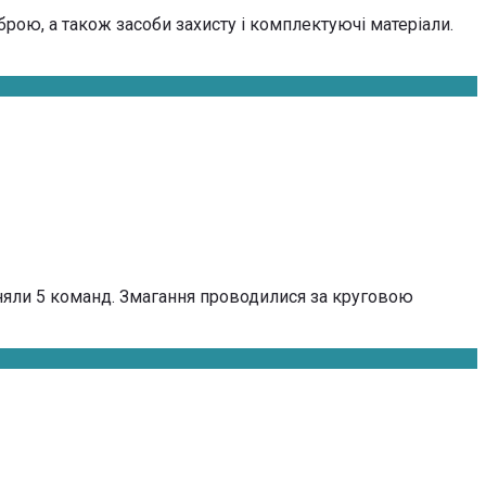
рою, а та­кож за­со­би за­хис­ту і ком­плек­ту­ючі ма­те­рі­али.
йняли 5 команд. Змагання проводилися за круговою