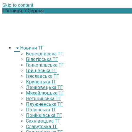
Skip to content
П’ятниця, 7 Серпня
Новини ТГ
Берездівська ТГ
Білогірська ТГ
Ганнопільська ТГ
Грицівська ТГ
Ізяславська ТГ
Крупецька ТГ
Ленковецька ТГ
Михайлюцька ТГ
Нетішинська ТГ
Плужненська ТГ
Полонська ТГ
Понінківська ТГ
Сахнівецька ТГ
Славутська ТГ