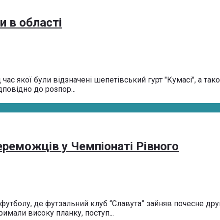
и в області
 час якої були відзначені шепетівський гурт "Кумасі", а та
повідно до розпор...
ереможців у Чемпіонаті Рівного
утболу, де футзальний клуб “Славута” зайняв почесне друге
имали високу планку, поступ...