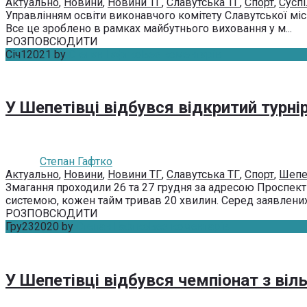
Актуально
,
Новини
,
Новини ТГ
,
Славутська ТГ
,
Спорт
,
Сусп
Уп­равлін­ням ос­ві­ти ви­ко­нав­чо­го ко­мі­те­ту Сла­вутсь­кої м
Все це зроблено в рамках майбутнього виховання у м...
РОЗПОВСЮДИТИ
Січ
1
2021
by
Степан Гафтко
Без коментарів
У Шепетівці відбувся відкритий турнір
Степан Гафтко
Актуально
,
Новини
,
Новини ТГ
,
Славутська ТГ
,
Спорт
,
Шепе
Змагання проходили 26 та 27 грудня за адресою Проспект
системою, кожен тайм тривав 20 хвилин. Серед заявлених 
РОЗПОВСЮДИТИ
Гру
23
2020
by
Степан Гафтко
Без коментарів
У Шепетівці відбувся чемпіонат з віл