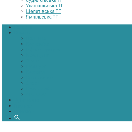
Судилківська ТГ
Улашанівська ТГ
Шепетівська ТГ
Ямпільська ТГ
Головна
Новини
Політика
Економіка
Інфраструктура
Медицина
Освіта
Культура
Екологія
Суспільство
Спорт
Надзвичайні
АТО-ООС
Інтерв’ю
Про нас
Контакти