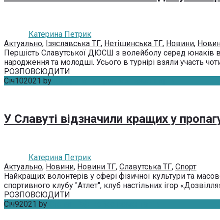
Катерина Петрик
Актуально
,
Ізяславська ТГ
,
Нетішинська ТГ
,
Новини
,
Новин
Першість Славутської ДЮСШ з волейболу серед юнаків ві
народження та молодші. Усього в турнірі взяли участь чо
РОЗПОВСЮДИТИ
Січ
10
2021
by
Катерина Петрик
Без коментарів
У Славуті відзначили кращих у пропаг
Катерина Петрик
Актуально
,
Новини
,
Новини ТГ
,
Славутська ТГ
,
Спорт
Найкращих волонтерів у сфері фізичної культури та масово
спортивного клубу "Атлет", клуб настільних ігор «Дозвілля»,
РОЗПОВСЮДИТИ
Січ
9
2021
by
Степан Гафтко
Без коментарів