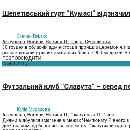
Шепетівський гурт “Кумасі” відзначил
Степан Гафтко
Актуально
,
Новини
,
Новини ТГ
,
Спорт
,
Суспільство
30 грудня в обласній адміністрації пройшла церемонія, під
рік завоювали у різних змаганнях більше 900 медалей. Від
РОЗПОВСЮДИТИ
Січ
4
2021
by
Юлія Мурасова
Без коментарів
Футзальний клуб “Славута” – серед п
Юлія Мурасова
Актуально
,
Новини
,
Новини ТГ
,
Славутська ТГ
,
Спорт
Днями відбулися змагання в межах Чемпіонату Рівного з ф
десятка команд боролися за перемогу. Славутчани гідно тр