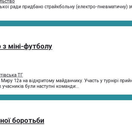
ільство
ісь­кої ра­ди прид­ба­но страй­кболь­ну (елек­тро-пнев­ма­тич­ну) зб
 з міні-футболу
тівська ТГ
 Миру 12а на відкритому майданчику. Участь у турнірі при
учасників були наступні команди:...
ьної боротьби