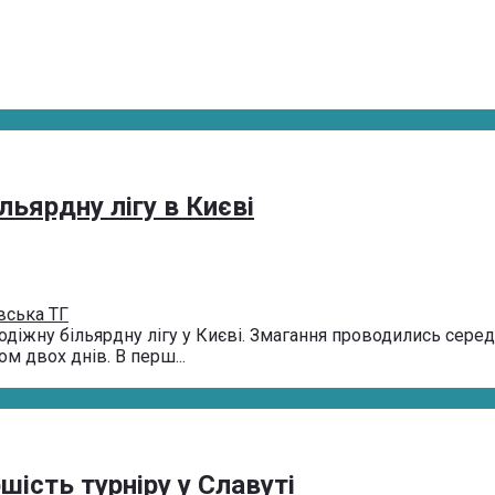
льярдну лігу в Києві
вська ТГ
іжну більярдну лігу у Києві. Змагання проводились серед л
ом двох днів. В перш...
шість турніру у Славуті