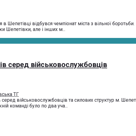
в Шепетівці відбувся чемпіонат міста з вільної боротьби. 
 Шепетівки, але і інших м...
хів серед військовослужбовців
вська ТГ
серед військовослужбовців та силових структур м. Шепетів
ій команді було по два уча...