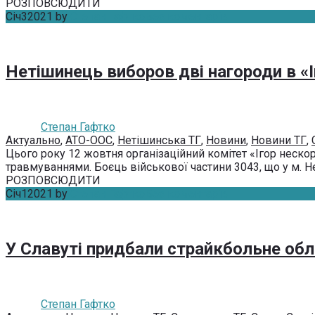
РОЗПОВСЮДИТИ
Січ
3
2021
by
Степан Гафтко
Без коментарів
Нетішинець виборов дві нагороди в «І
Степан Гафтко
Актуально
,
АТО-ООС
,
Нетішинська ТГ
,
Новини
,
Новини ТГ
,
Цього року 12 жовтня організаційний комітет «Ігор неско
травмуваннями. Боєць вій­сько­вої час­ти­ни 3043, що у м. Не­т
РОЗПОВСЮДИТИ
Січ
1
2021
by
Степан Гафтко
Без коментарів
У Славуті придбали страйкбольне об
Степан Гафтко