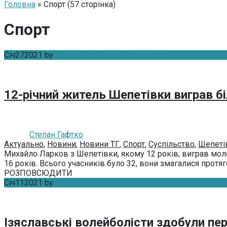
Головна
» Спорт (57 сторінка)
Спорт
Січ
27
2021
by
Степан Гафтко
Без коментарів
12-річний житель Шепетівки виграв бі
Степан Гафтко
Актуально
,
Новини
,
Новини ТГ
,
Спорт
,
Суспільство
,
Шепеті
Михайло Ларков з Шепетівки, якому 12 років, виграв молод
16 років. Всього учасників було 32, вони змагалися протяг
РОЗПОВСЮДИТИ
Січ
11
2021
by
Катерина Петрик
Без коментарів
Ізяславські волейболісти здобули пер