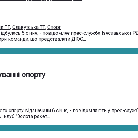
и ТГ
,
Славутська ТГ
,
Спорт
дбулась 5 січня, - повідомляє прес-служба Ізяславської 
тири команди, що предстваляти ДЮС...
уванні спорту
го спорту відзначили 6 січня, - повідомляють у прес-служб
 клуб "Золота ракет...