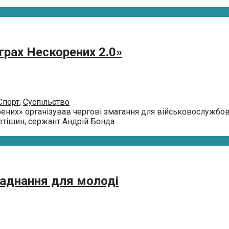
грах Нескорених 2.0»
Спорт
,
Суспільство
рених» організував чергові змагання для військовослужбовц
і­ши­н, сер­жант Ан­дрій Бон­да...
ладнання для молоді