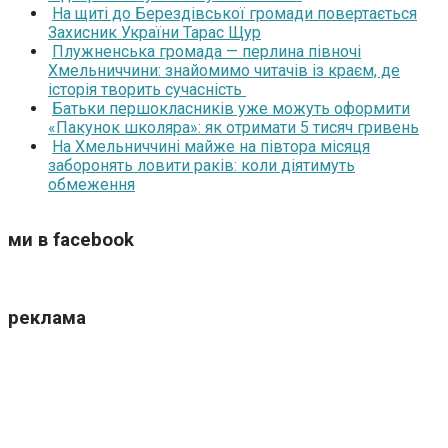
На щиті до Берездівської громади повертається
Захисник України Тарас Щур
Плужненська громада — перлина півночі
Хмельниччини: знайомимо читачів із краєм, де
історія творить сучасність
Батьки першокласників уже можуть оформити
«Пакунок школяра»: як отримати 5 тисяч гривень
На Хмельниччині майже на півтора місяця
заборонять ловити раків: коли діятимуть
обмеження
ми в facebook
реклама