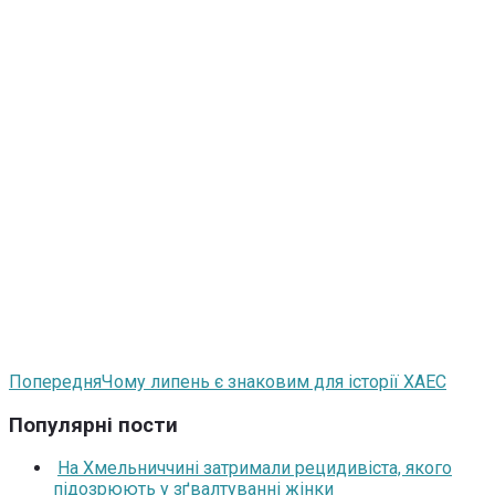
Попередня
Чому липень є знаковим для історії ХАЕС
Популярні пости
На Хмельниччині затримали рецидивіста, якого
підозрюють у зґвалтуванні жінки