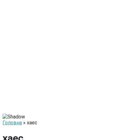
Головна
» хаес
хаес