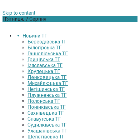
Skip to content
П’ятниця, 7 Серпня
Новини ТГ
Берездівська ТГ
Білогірська ТГ
Ганнопільська ТГ
Грицівська ТГ
Ізяславська ТГ
Крупецька ТГ
Ленковецька ТГ
Михайлюцька ТГ
Нетішинська ТГ
Плужненська ТГ
Полонська ТГ
Понінківська ТГ
Сахнівецька ТГ
Славутська ТГ
Судилківська ТГ
Улашанівська ТГ
Шепетівська ТГ