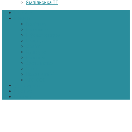
Ямпільська ТГ
Головна
Новини
Політика
Економіка
Інфраструктура
Медицина
Освіта
Культура
Екологія
Суспільство
Спорт
Надзвичайні
АТО-ООС
Інтерв’ю
Про нас
Контакти