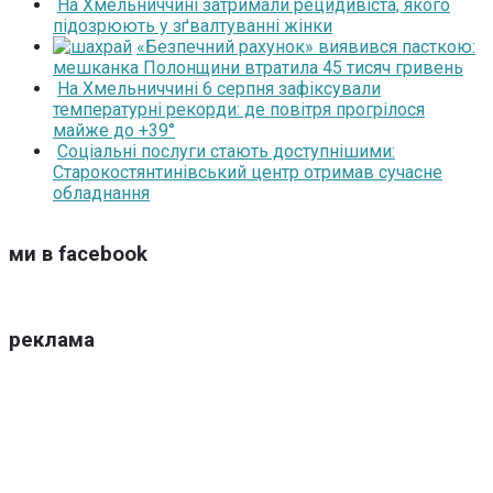
На Хмельниччині затримали рецидивіста, якого
підозрюють у зґвалтуванні жінки
«Безпечний рахунок» виявився пасткою:
мешканка Полонщини втратила 45 тисяч гривень
На Хмельниччині 6 серпня зафіксували
температурні рекорди: де повітря прогрілося
майже до +39°
Соціальні послуги стають доступнішими:
Старокостянтинівський центр отримав сучасне
обладнання
ми в facebook
реклама