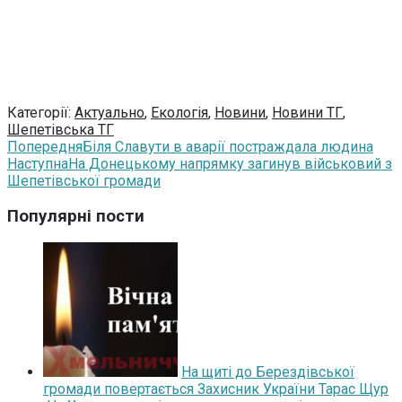
Категорії:
Актуально
,
Екологія
,
Новини
,
Новини ТГ
,
Шепетівська ТГ
Попередня
Біля Славути в аварії постраждала людина
Наступна
На Донецькому напрямку загинув військовий з
Шепетівської громади
Популярні пости
На щиті до Берездівської
громади повертається Захисник України Тарас Щур