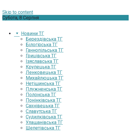
Skip to content
Субота, 8 Серпня
Новини ТГ
Берездівська ТГ
Білогірська ТГ
Ганнопільська ТГ
Грицівська ТГ
Ізяславська ТГ
Крупецька ТГ
Ленковецька ТГ
Михайлюцька ТГ
Нетішинська ТГ
Плужненська ТГ
Полонська ТГ
Понінківська ТГ
Сахнівецька ТГ
Славутська ТГ
Судилківська ТГ
Улашанівська ТГ
Шепетівська ТГ