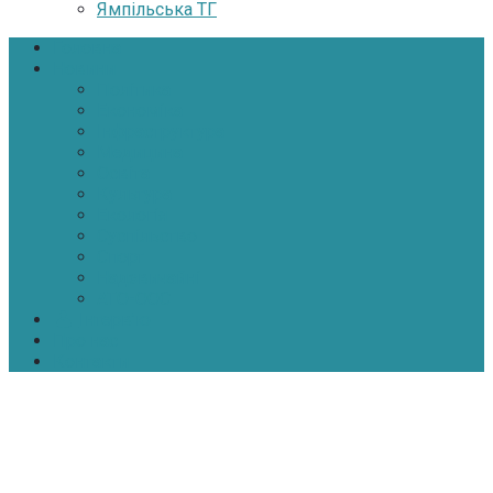
Ямпільська ТГ
Головна
Новини
Політика
Економіка
Інфраструктура
Медицина
Освіта
Культура
Екологія
Суспільство
Спорт
Надзвичайні
АТО-ООС
Інтерв’ю
Про нас
Контакти