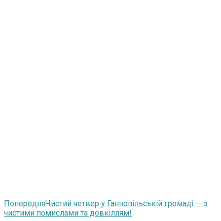
Попередня
Чистий четвер у Ганнопільській громаді — з
чистими помислами та довкіллям!