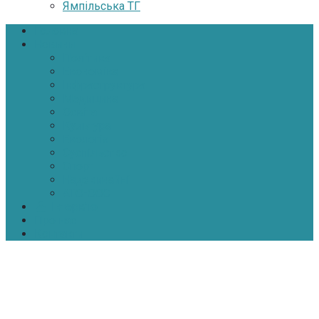
Ямпільська ТГ
Головна
Новини
Політика
Економіка
Інфраструктура
Медицина
Освіта
Культура
Екологія
Суспільство
Спорт
Надзвичайні
АТО-ООС
Інтерв’ю
Про нас
Контакти