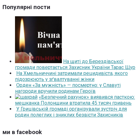
Популярні пости
На щиті до Берездівської
громади повертається Захисник України Тарас Щур
На Хмельниччині затримали рецидивіста, якого
підозрюють у зґвалтуванні жінки
Орден «За мужність» — посмертно: у Славуті
нагороди вручили родинам Героїв
«Безпечний рахунок» виявився пасткою:
мешканка Полонщини втратила 45 тисяч гривень
У Грицівській громаді організували зустріч для
родин полеглих і зниклих безвісти Захисників
ми в facebook