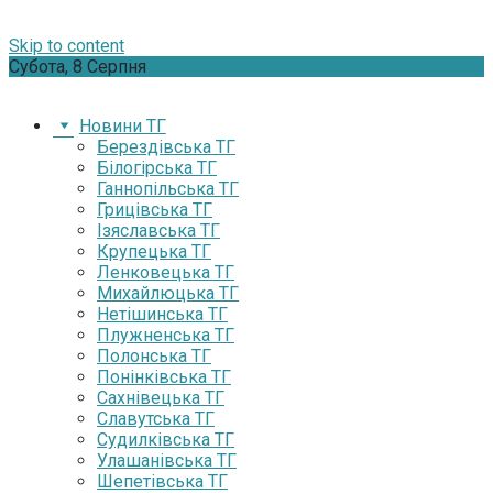
Skip to content
Субота, 8 Серпня
Новини ТГ
Берездівська ТГ
Білогірська ТГ
Ганнопільська ТГ
Грицівська ТГ
Ізяславська ТГ
Крупецька ТГ
Ленковецька ТГ
Михайлюцька ТГ
Нетішинська ТГ
Плужненська ТГ
Полонська ТГ
Понінківська ТГ
Сахнівецька ТГ
Славутська ТГ
Судилківська ТГ
Улашанівська ТГ
Шепетівська ТГ