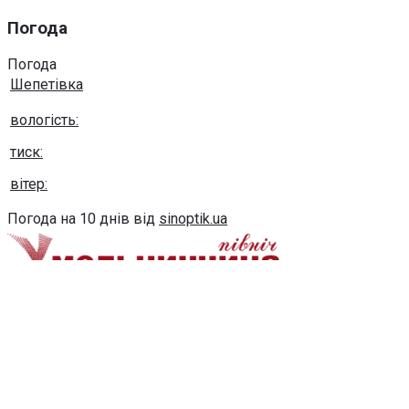
Погода
Погода
Шепетівка
вологість:
тиск:
вітер:
Погода на 10 днів від
sinoptik.ua
Використання будь-яких матеріалів, розміщених на сайті,
дозволяється за умови посилання на сайт khmel-
pivnich.info
post@khmel-pivnich.info