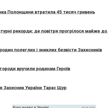
нка Полонщини втратила 45 тисяч гривень
турні рекорди: де повітря прогрілося майже до
 родин полеглих і зниклих безвісти Захисників
агороди вручили родинам Героїв
я Захисник України Тарас Щур