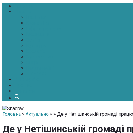
Головна
Новини
Політика
Економіка
Інфраструктура
Медицина
Освіта
Культура
Екологія
Суспільство
Спорт
Надзвичайні
АТО-ООС
Інтерв’ю
Про нас
Контакти
Головна
»
Актуально
» » Де у Нетішинській громаді прац
Де у Нетішинській громаді 