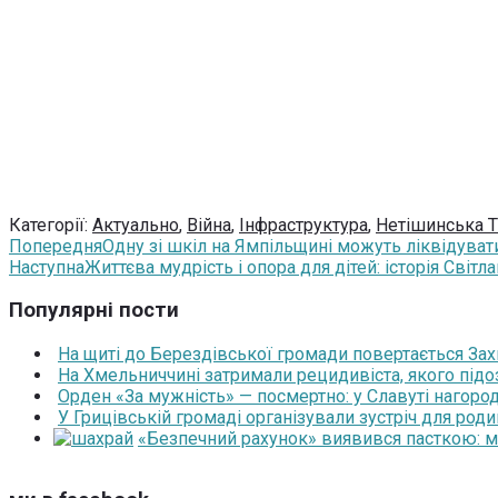
Категорії:
Актуально
,
Війна
,
Інфраструктура
,
Нетішинська 
Попередня
Одну зі шкіл на Ямпільщині можуть ліквідуват
Наступна
Життєва мудрість і опора для дітей: історія Світ
Популярні пости
На щиті до Берездівської громади повертається За
На Хмельниччині затримали рецидивіста, якого під
Орден «За мужність» — посмертно: у Славуті нагоро
У Грицівській громаді організували зустріч для роди
«Безпечний рахунок» виявився пасткою: 