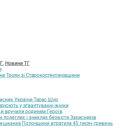
ТГ
,
Новини ТГ
и
лани Троян зі Старокостянтинівщини
хисник України Тарас Щур
озрюють у зґвалтуванні жінки
ди вручили родинам Героїв
н полеглих і зниклих безвісти Захисників
мешканка Полонщини втратила 45 тисяч гривень