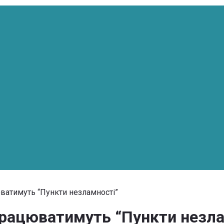
юватимуть “Пункти незламності”
працюватимуть “Пункти незл