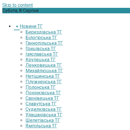
Skip to content
Субота, 8 Серпня
Новини ТГ
Берездівська ТГ
Білогірська ТГ
Ганнопільська ТГ
Грицівська ТГ
Ізяславська ТГ
Крупецька ТГ
Ленковецька ТГ
Михайлюцька ТГ
Нетішинська ТГ
Плужненська ТГ
Полонська ТГ
Понінківська ТГ
Сахнівецька ТГ
Славутська ТГ
Судилківська ТГ
Улашанівська ТГ
Шепетівська ТГ
Ямпільська ТГ