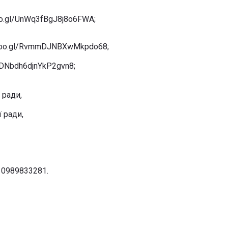
goo.gl/UnWq3fBgJ8j8o6FWA;
p.goo.gl/RvmmDJNBXwMkpdo68;
l/DNbdh6djnYkP2gvn8;
 ради,
 ради,
 0989833281.