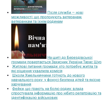
Після служби — нові
можливості: що пропонують ветеранам,
ветеранкам та їхнім родинам
На щиті до Берездівської
громади повертається Захисник України Тарас Щур
Житлові питання громади: хто потребує житла та
які рішення ухвалила комісія
Школи Хмельниччини готують до нового
навчального року: у фокусі безпека дітей та якісне
харчування
Фейки, що грають на болю родин: влада
спростувала інформацію про нібито репатріацію та
ідентифікацію військових