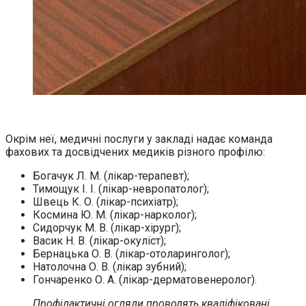
Окрім неї, медичні послуги у закладі надає команда
фахових та досвідчених медиків різного профілю:
Богачук Л. М. (лікар-терапевт);
Тимощук І. І. (лікар-невропатолог);
Швець К. О. (лікар-психіатр);
Космина Ю. М. (лікар-нарколог);
Сидорчук М. В. (лікар-хірург);
Васик Н. В. (лікар-окуліст);
Бернацька О. В. (лікар-отоларинголог);
Натолочна О. В. (лікар зубний);
Гончаренко О. А. (лікар-дерматовенеролог).
Профілактичні огляди проводять кваліфіковані