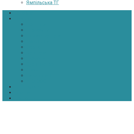
Ямпільська ТГ
Головна
Новини
Політика
Економіка
Інфраструктура
Медицина
Освіта
Культура
Екологія
Суспільство
Спорт
Надзвичайні
АТО-ООС
Інтерв’ю
Про нас
Контакти