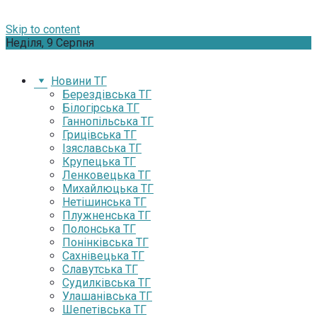
Skip to content
Неділя, 9 Серпня
Новини ТГ
Берездівська ТГ
Білогірська ТГ
Ганнопільська ТГ
Грицівська ТГ
Ізяславська ТГ
Крупецька ТГ
Ленковецька ТГ
Михайлюцька ТГ
Нетішинська ТГ
Плужненська ТГ
Полонська ТГ
Понінківська ТГ
Сахнівецька ТГ
Славутська ТГ
Судилківська ТГ
Улашанівська ТГ
Шепетівська ТГ