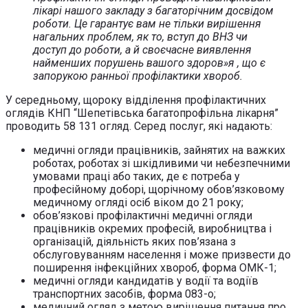
лікарі нашого закладу з багаторічним досвідом
роботи. Це гарантує вам не тільки вирішення
нагальних проблем, як то, вступ до ВНЗ чи
доступ до роботи, а й своєчасне виявлення
найменших порушень вашого здоров»я , що є
запорукою ранньої профілактики хвороб.
У середньому, щороку відділення профілактичних
оглядів КНП “Шепетівська багатопрофільна лікарня”
проводить 58 131 огляд. Серед послуг, які надають:
медичні огляди працівників, зайнятих на важких
роботах, роботах зі шкідливими чи небезпечними
умовами праці або таких, де є потреба у
професійному доборі, щорічному обов’язковому
медичному огляді осіб віком до 21 року;
обов’язкові профілактичні медичні огляди
працівників окремих професій, виробництва і
організацій, діяльність яких пов’язана з
обслуговуванням населення і може призвести до
поширення інфекційних хвороб, форма ОМК-1;
медичні огляди кандидатів у водії та водіїв
транспортних засобів, форма 083-о;
медичний огляд з метою вирішення питання про