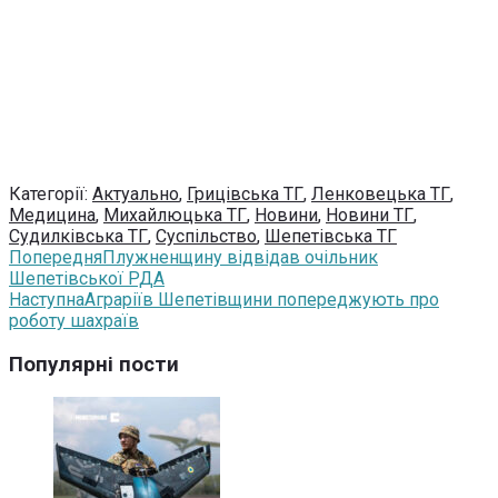
Категорії:
Актуально
,
Грицівська ТГ
,
Ленковецька ТГ
,
Медицина
,
Михайлюцька ТГ
,
Новини
,
Новини ТГ
,
Судилківська ТГ
,
Суспільство
,
Шепетівська ТГ
Попередня
Плужненщину відвідав очільник
Шепетівської РДА
Наступна
Аграріїв Шепетівщини попереджують про
роботу шахраїв
Популярні пости