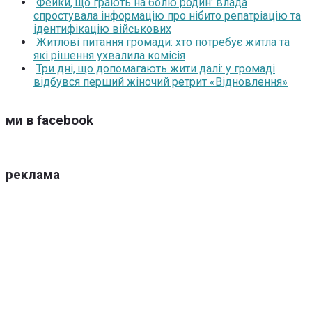
Фейки, що грають на болю родин: влада
спростувала інформацію про нібито репатріацію та
ідентифікацію військових
Житлові питання громади: хто потребує житла та
які рішення ухвалила комісія
Три дні, що допомагають жити далі: у громаді
відбувся перший жіночий ретрит «Відновлення»
ми в facebook
реклама