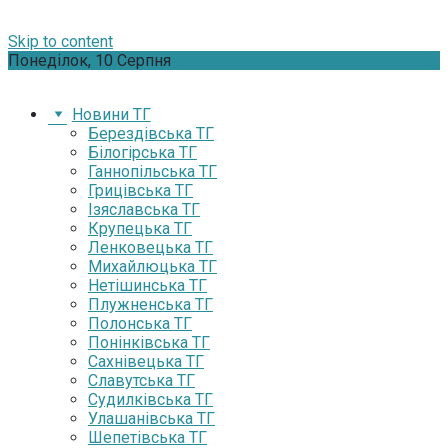
Skip to content
Понеділок, 10 Серпня
Новини ТГ
Берездівська ТГ
Білогірська ТГ
Ганнопільська ТГ
Грицівська ТГ
Ізяславська ТГ
Крупецька ТГ
Ленковецька ТГ
Михайлюцька ТГ
Нетішинська ТГ
Плужненська ТГ
Полонська ТГ
Понінківська ТГ
Сахнівецька ТГ
Славутська ТГ
Судилківська ТГ
Улашанівська ТГ
Шепетівська ТГ