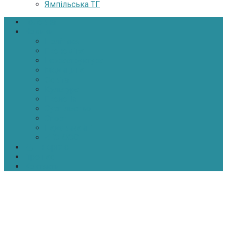
Ямпільська ТГ
Головна
Новини
Політика
Економіка
Інфраструктура
Медицина
Освіта
Культура
Екологія
Суспільство
Спорт
Надзвичайні
АТО-ООС
Інтерв’ю
Про нас
Контакти