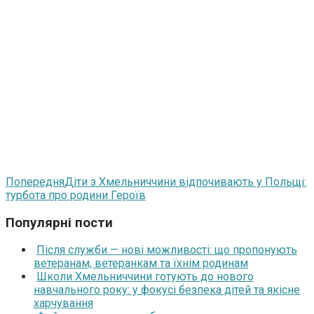
Попередня
Діти з Хмельниччини відпочивають у Польщі:
турбота про родини Героїв
Популярні пости
Після служби — нові можливості: що пропонують
ветеранам, ветеранкам та їхнім родинам
Школи Хмельниччини готують до нового
навчального року: у фокусі безпека дітей та якісне
харчування