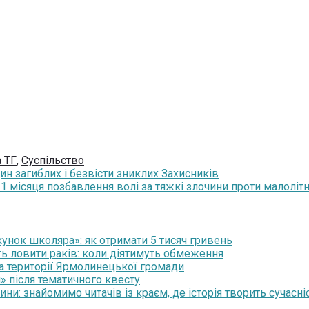
 ТГ
,
Суспільство
ин загиблих і безвісти зниклих Захисників
 1 місяця позбавлення волі за тяжкі злочини проти малоліт
нок школяра»: як отримати 5 тисяч гривень
ть ловити раків: коли діятимуть обмеження
на території Ярмолинецької громади
» після тематичного квесту
и: знайомимо читачів із краєм, де історія творить сучасні