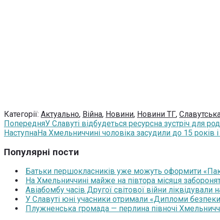
Категорії:
Актуально
,
Війна
,
Новини
,
Новини ТГ
,
Славутська
Попередня
У Славуті відбудеться ресурсна зустріч для род
Наступна
На Хмельниччині чоловіка засудили до 15 років і
Популярні пости
Батьки першокласників уже можуть оформити «Паку
На Хмельниччині майже на півтора місяця забороня
Авіабомбу часів Другої світової війни ліквідували 
У Славуті юні учасники отримали «Дипломи безпеки
Плужненська громада — перлина півночі Хмельниччин