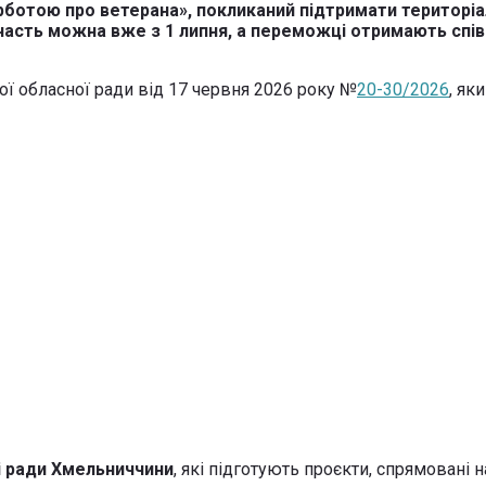
урботою про ветерана», покликаний підтримати територіа
участь можна вже з 1 липня, а переможці отримають спі
ї обласної ради від 17 червня 2026 року №
20-30/2026
, як
кі ради Хмельниччини
, які підготують проєкти, спрямовані 