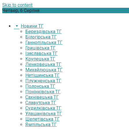
Skip to content
Четвер, 6 Серпня
Новини ТГ
Берездівська ТГ
Білогірська ТГ
Ганнопільська ТГ
Грицівська ТГ
Ізяславська ТГ
Крупецька ТГ
Ленковецька ТГ
Михайлюцька ТГ
Нетішинська ТГ
Плужненська ТГ
Полонська ТГ
Понінківська ТГ
Сахнівецька ТГ
Славутська ТГ
Судилківська ТГ
Улашанівська ТГ
Шепетівська ТГ
Ямпільська ТГ