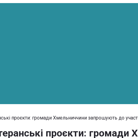
нські проєкти: громади Хмельниччини запрошують до участ
етеранські проєкти: громади