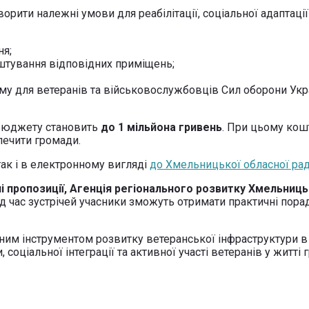
орити належні умови для реабілітації, соціальної адаптаці
ня;
штування відповідних приміщень;
зму для ветеранів та військовослужбовців Сил оборони Укр
 бюджету становить
до 1 мільйона гривень
. При цьому кош
печити громади.
так і в електронному вигляді
до Хмельницької обласної рад
пропозиції, Агенція регіонального розвитку Хмельницьк
д час зустрічей учасники зможуть отримати практичні пор
дним інструментом розвитку ветеранської інфраструктури в
 соціальної інтеграції та активної участі ветеранів у житті 