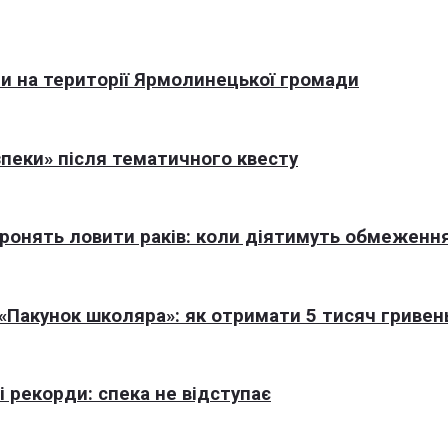
али на території Ярмолинецької громади
пеки» після тематичного квесту
оронять ловити раків: коли діятимуть обмеженн
Пакунок школяра»: як отримати 5 тисяч гривен
 рекорди: спека не відступає