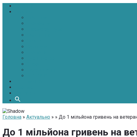
Головна
Новини
Політика
Економіка
Інфраструктура
Медицина
Освіта
Культура
Екологія
Суспільство
Спорт
Надзвичайні
АТО-ООС
Інтерв’ю
Про нас
Контакти
Головна
»
Актуально
» » До 1 мільйона гривень на ветера
До 1 мільйона гривень на в