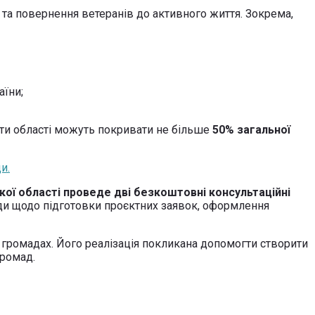
ї та повернення ветеранів до активного життя. Зокрема,
аїни;
ти області можуть покривати не більше
50% загальної
и.
ої області проведе дві безкоштовні консультаційні
ади щодо підготовки проєктних заявок, оформлення
 громадах. Його реалізація покликана допомогти створити
громад.