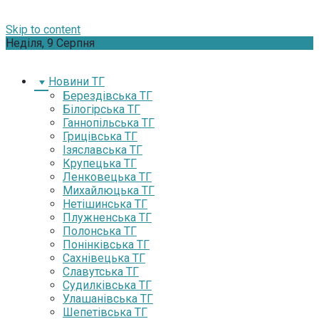
Skip to content
Неділя, 9 Серпня
Новини ТГ
Берездівська ТГ
Білогірська ТГ
Ганнопільська ТГ
Грицівська ТГ
Ізяславська ТГ
Крупецька ТГ
Ленковецька ТГ
Михайлюцька ТГ
Нетішинська ТГ
Плужненська ТГ
Полонська ТГ
Понінківська ТГ
Сахнівецька ТГ
Славутська ТГ
Судилківська ТГ
Улашанівська ТГ
Шепетівська ТГ