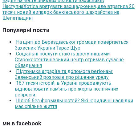
надії» на честь зниклих безвісти Захисників
Наступна
Хотіла врятувати заощадження, але втратила 20
тисяч: новий випадок банківського шахрайства на
Шепетівщині
Популярні пости
На щиті до Берездівської громади повертається
Захисник України Тарас Щур
Соціальні послуги стають доступнішими:
Старокостянтинівський центр отримав сучасне
обладнання
Підтримка аграріїв та допомога регіонам:
Зеленський розповів про рішення уряду
167 тисяч історій: в Україні продовжують
відновлювати пам’ять про жертв політичних
репресій
Шлюб без формальностей? Які юридичні наслідки
має спільне життя
ми в facebook