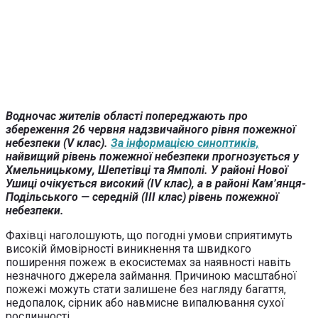
Водночас жителів області попереджають про
збереження 26 червня надзвичайного рівня пожежної
небезпеки (V клас).
За інформацією синоптиків,
найвищий рівень пожежної небезпеки прогнозується у
Хмельницькому, Шепетівці та Ямполі. У районі Нової
Ушиці очікується високий (IV клас), а в районі Кам’янця-
Подільського — середній (III клас) рівень пожежної
небезпеки.
Фахівці наголошують, що погодні умови сприятимуть
високій ймовірності виникнення та швидкого
поширення пожеж в екосистемах за наявності навіть
незначного джерела займання. Причиною масштабної
пожежі можуть стати залишене без нагляду багаття,
недопалок, сірник або навмисне випалювання сухої
рослинності.