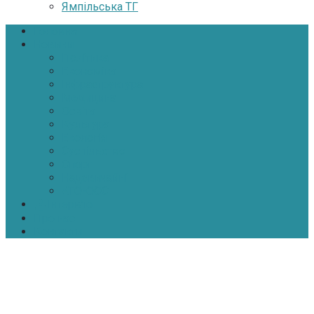
Ямпільська ТГ
Головна
Новини
Політика
Економіка
Інфраструктура
Медицина
Освіта
Культура
Екологія
Суспільство
Спорт
Надзвичайні
АТО-ООС
Інтерв’ю
Про нас
Контакти