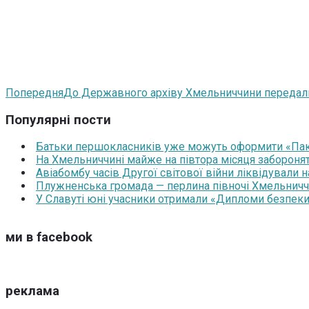
Попередня
До Державного архіву Хмельниччини передали 
Популярні пости
Батьки першокласників уже можуть оформити «Паку
На Хмельниччині майже на півтора місяця забороня
Авіабомбу часів Другої світової війни ліквідували 
Плужненська громада — перлина півночі Хмельниччин
У Славуті юні учасники отримали «Дипломи безпеки
ми в facebook
реклама