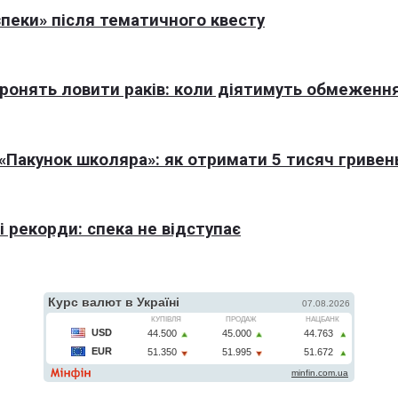
пеки» після тематичного квесту
оронять ловити раків: коли діятимуть обмеженн
Пакунок школяра»: як отримати 5 тисяч гривен
 рекорди: спека не відступає