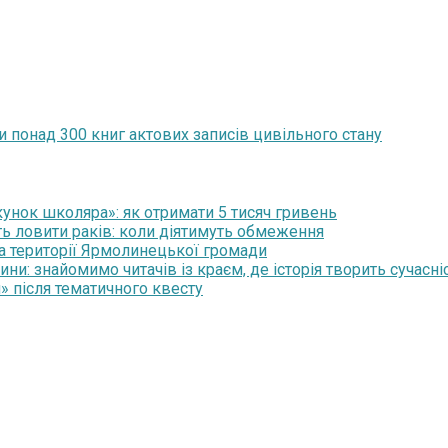
понад 300 книг актових записів цивільного стану
нок школяра»: як отримати 5 тисяч гривень
ть ловити раків: коли діятимуть обмеження
на території Ярмолинецької громади
и: знайомимо читачів із краєм, де історія творить сучасні
» після тематичного квесту