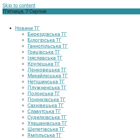
Skip to content
П’ятниця, 7 Серпня
Новини ТГ
Берездівська ТГ
Білогірська ТГ
Ганнопільська ТГ
Грицівська ТГ
Ізяславська ТГ
Крупецька ТГ
Ленковецька ТГ
Михайлюцька ТГ
Нетішинська ТГ
Плужненська ТГ
Полонська ТГ
Понінківська ТГ
Сахнівецька ТГ
Славутська ТГ
Судилківська ТГ
Улашанівська ТГ
Шепетівська ТГ
Ямпільська ТГ