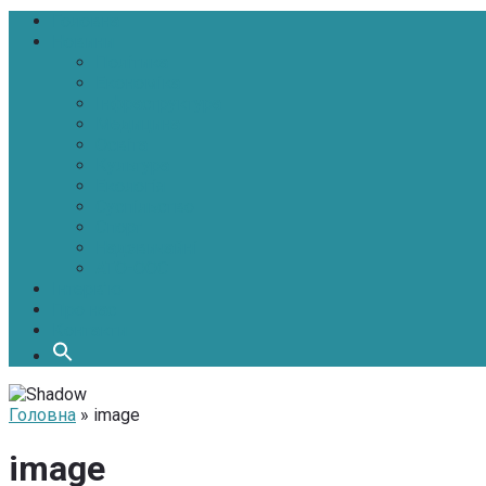
Головна
Новини
Політика
Економіка
Інфраструктура
Медицина
Освіта
Культура
Екологія
Суспільство
Спорт
Надзвичайні
АТО-ООС
Інтерв’ю
Про нас
Контакти
Головна
» image
image