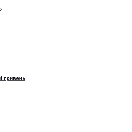
ь
і гривень