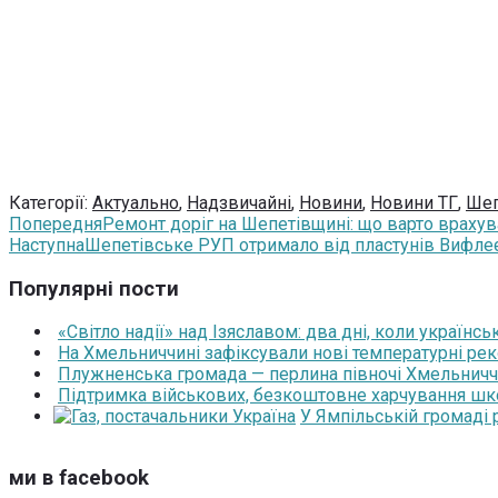
Категорії:
Актуально
,
Надзвичайні
,
Новини
,
Новини ТГ
,
Шеп
Попередня
Ремонт доріг на Шепетівщині: що варто врахув
Наступна
Шепетівське РУП отримало від пластунів Вифл
Популярні пости
«Світло надії» над Ізяславом: два дні, коли українс
На Хмельниччині зафіксували нові температурні рек
Плужненська громада — перлина півночі Хмельниччин
Підтримка військових, безкоштовне харчування школя
У Ямпільській громаді
ми в facebook