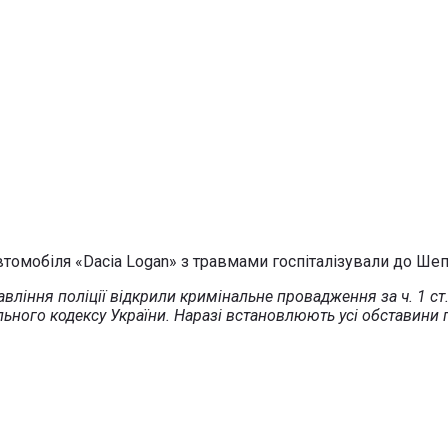
томобіля «Dacia Logan» з травмами госпіталізували до Шепе
вління поліції відкрили кримінальне провадження за ч. 1 с
ного кодексу України. Наразі встановлюють усі обставини п