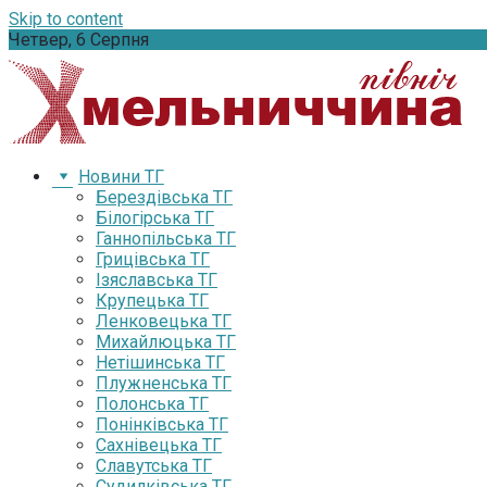
Skip to content
Четвер, 6 Серпня
Новини ТГ
Берездівська ТГ
Білогірська ТГ
Ганнопільська ТГ
Грицівська ТГ
Ізяславська ТГ
Крупецька ТГ
Ленковецька ТГ
Михайлюцька ТГ
Нетішинська ТГ
Плужненська ТГ
Полонська ТГ
Понінківська ТГ
Сахнівецька ТГ
Славутська ТГ
Судилківська ТГ