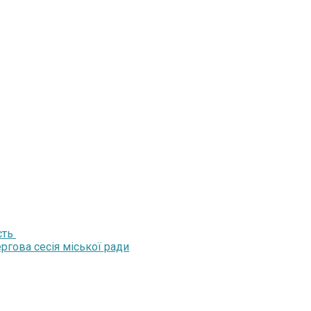
сть
ргова сесія міської ради