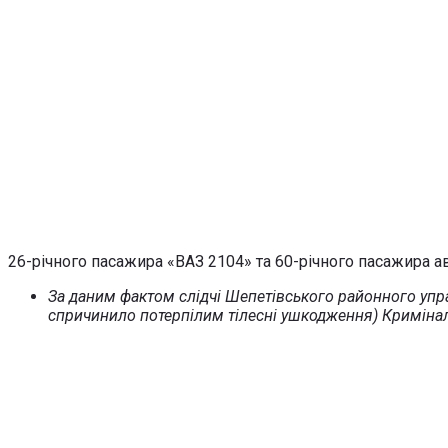
26-річного пасажира «ВАЗ 2104» та 60-річного пасажира ав
За даним фактом слідчі Шепетівського районного упра
спричинило потерпілим тілесні ушкодження) Криміналь