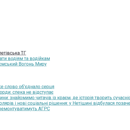
етівська ТГ
ати водіям та водійкам
еємський Вогонь Миру
ьке слово об’єднало серця
орди: спека не відступає
и: знайомимо читачів із краєм, де історія творить сучасні
рів і нові соціальні рішення: у Нетішині відбулася позаче
 ремонтуватимуть АГРС