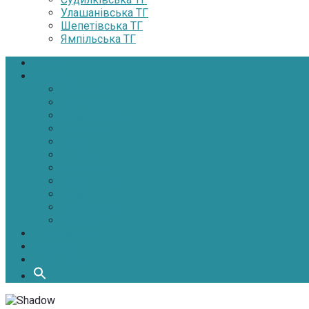
Улашанівська ТГ
Шепетівська ТГ
Ямпільська ТГ
Головна
Новини
Політика
Економіка
Інфраструктура
Медицина
Освіта
Культура
Екологія
Суспільство
Спорт
Надзвичайні
АТО-ООС
Інтерв’ю
Про нас
Контакти