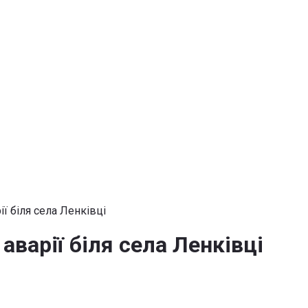
ї біля села Ленківці
варії біля села Ленківці