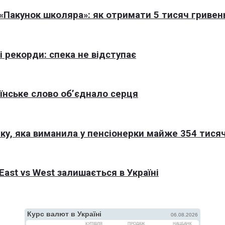
Пакунок школяра»: як отримати 5 тисяч гривен
 рекорди: спека не відступає
раїнське слово об’єднало серця
ку, яка виманила у пенсіонерки майже 354 тисяч
East vs West залишається в Україні