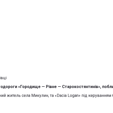
автодороги «Городище — Рівне — Старокостянтинів», побли
ний житель села Микулин, та «Dacia Logan» під керуванням