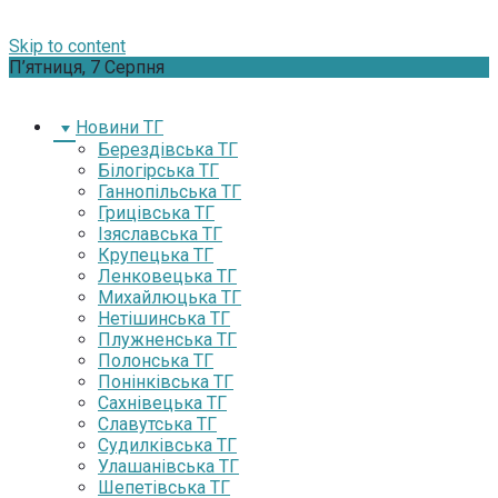
Skip to content
П’ятниця, 7 Серпня
Новини ТГ
Берездівська ТГ
Білогірська ТГ
Ганнопільська ТГ
Грицівська ТГ
Ізяславська ТГ
Крупецька ТГ
Ленковецька ТГ
Михайлюцька ТГ
Нетішинська ТГ
Плужненська ТГ
Полонська ТГ
Понінківська ТГ
Сахнівецька ТГ
Славутська ТГ
Судилківська ТГ
Улашанівська ТГ
Шепетівська ТГ