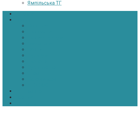
Ямпільська ТГ
Головна
Новини
Політика
Економіка
Інфраструктура
Медицина
Освіта
Культура
Екологія
Суспільство
Спорт
Надзвичайні
АТО-ООС
Інтерв’ю
Про нас
Контакти