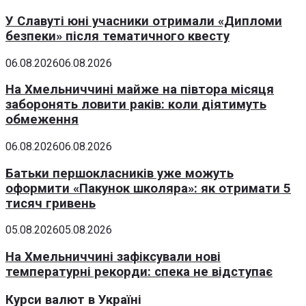
У Славуті юні учасники отримали «Дипломи
безпеки» після тематичного квесту
06.08.2026
06.08.2026
На Хмельниччині майже на півтора місяця
заборонять ловити раків: коли діятимуть
обмеження
06.08.2026
06.08.2026
Батьки першокласників уже можуть
оформити «Пакунок школяра»: як отримати 5
тисяч гривень
05.08.2026
05.08.2026
На Хмельниччині зафіксували нові
температурні рекорди: спека не відступає
Курси валют в Україні