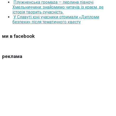
Плужненська громада — перлина півночі
Хмельниччини: знайомимо читачів із краєм, де
історія творить сучасність
У Славуті юні учасники отримали «Дипломи
безпеки» після тематичного квесту
ми в facebook
реклама