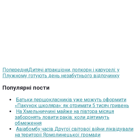
Попередня
Дитячі атракціони, попкорн і каруселі: у
Плужному готують день незабутнього відпочинку
Популярні пости
Батьки першокласників уже можуть оформити
«Пакунок школяра»: як отримати 5 тисяч гривень
На Хмельниччині майже на півтора місяця
заборонять ловити раків: коли діятимуть
обмеження
Авіабомбу часів Другої світової війни ліквідували
на території Ярмолинецької громади