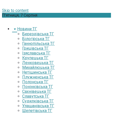
Skip to content
П’ятниця, 7 Серпня
Новини ТГ
Берездівська ТГ
Білогірська ТГ
Ганнопільська ТГ
Грицівська ТГ
Ізяславська ТГ
Крупецька ТГ
Ленковецька ТГ
Михайлюцька ТГ
Нетішинська ТГ
Плужненська ТГ
Полонська ТГ
Понінківська ТГ
Сахнівецька ТГ
Славутська ТГ
Судилківська ТГ
Улашанівська ТГ
Шепетівська ТГ