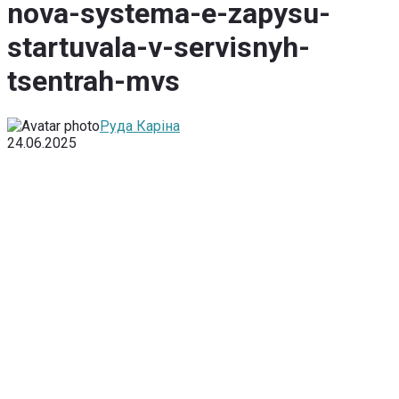
nova-systema-e-zapysu-
startuvala-v-servisnyh-
tsentrah-mvs
Руда Каріна
24.06.2025