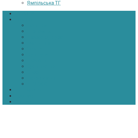
Ямпільська ТГ
Головна
Новини
Політика
Економіка
Інфраструктура
Медицина
Освіта
Культура
Екологія
Суспільство
Спорт
Надзвичайні
АТО-ООС
Інтерв’ю
Про нас
Контакти