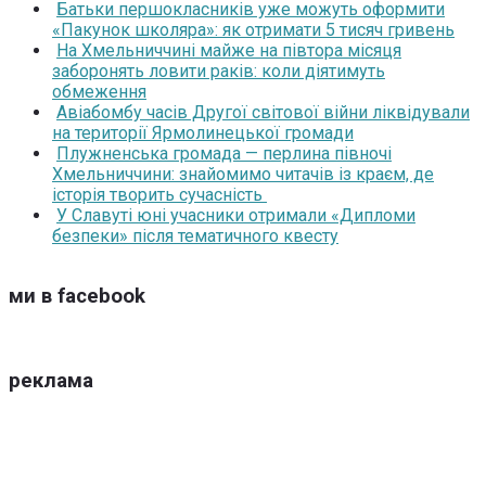
Батьки першокласників уже можуть оформити
«Пакунок школяра»: як отримати 5 тисяч гривень
На Хмельниччині майже на півтора місяця
заборонять ловити раків: коли діятимуть
обмеження
Авіабомбу часів Другої світової війни ліквідували
на території Ярмолинецької громади
Плужненська громада — перлина півночі
Хмельниччини: знайомимо читачів із краєм, де
історія творить сучасність
У Славуті юні учасники отримали «Дипломи
безпеки» після тематичного квесту
ми в facebook
реклама