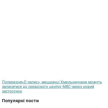
Попередня
«Е-запис»: мешканці Хмельниччини можуть
записатися до сервісного центру МВС через новий
застосунок
Популярні пости