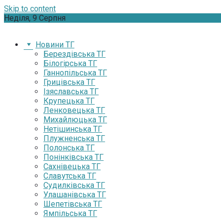
Skip to content
Неділя, 9 Серпня
Новини ТГ
Берездівська ТГ
Білогірська ТГ
Ганнопільська ТГ
Грицівська ТГ
Ізяславська ТГ
Крупецька ТГ
Ленковецька ТГ
Михайлюцька ТГ
Нетішинська ТГ
Плужненська ТГ
Полонська ТГ
Понінківська ТГ
Сахнівецька ТГ
Славутська ТГ
Судилківська ТГ
Улашанівська ТГ
Шепетівська ТГ
Ямпільська ТГ