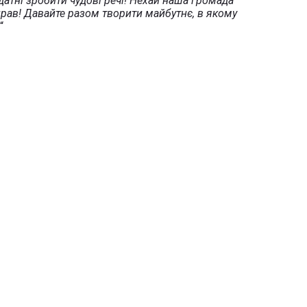
атні зробити чудові речі! Нехай наша громада
прав! Давайте разом творити майбутнє, в якому
“