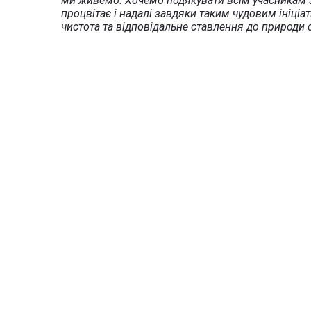
ми живемо. Хочемо подякувати всім учасникам за
процвітає і надалі завдяки таким чудовим ініці
чистота та відповідальне ставлення до природи