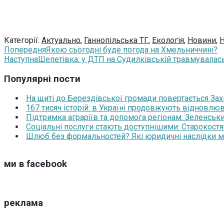
Категорії:
Актуально
,
Ганнопільська ТГ
,
Екологія
,
Новини
,
Н
Попередня
Якою сьогодні буде погода на Хмельниччині?
Наступна
Шепетівка: у ДТП на Судилківській травмувала
Популярні пости
На щиті до Берездівської громади повертається За
167 тисяч історій: в Україні продовжують відновлюв
Підтримка аграріїв та допомога регіонам: Зеленськ
Соціальні послуги стають доступнішими: Старокост
Шлюб без формальностей? Які юридичні наслідки м
ми в facebook
реклама