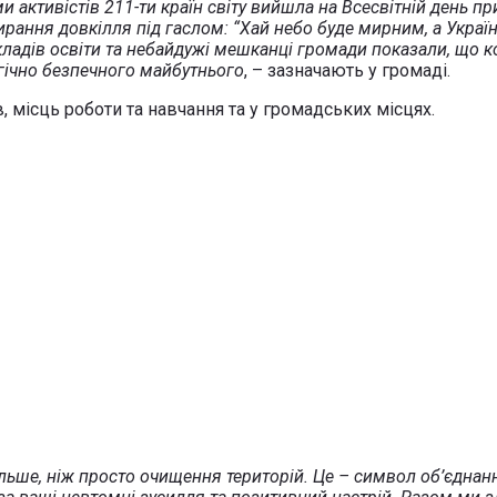
 активістів 211-ти країн світу вийшла на Всесвітній день пр
ирання довкілля під гаслом: “Хай небо буде мирним, а Украї
закладів освіти та небайдужі мешканці громади показали, що 
ічно безпечного майбутнього
, – зазначають у громаді.
місць роботи та навчання та у громадських місцях.
льше, ніж просто очищення територій. Це – символ об’єднання