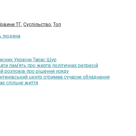
овини ТГ
,
Суспільство
,
Топ
сь людина
хисник України Тарас Щур
ати пам’ять про жертв політичних репресій
ий розповів про рішення уряду
янтинівський центр отримав сучасне обладнання
ає спільне життя