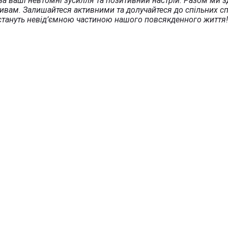
 ваші невтомні зусилля та позитивний настрій. Разом ми зд
ативам. Залишайтеся активними та долучайтеся до спільних с
 стануть невід’ємною частиною нашого повсякденного життя!