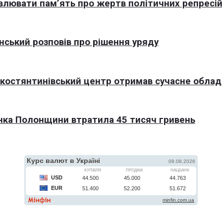
овлювати пам’ять про жертв політичних репресі
нський розповів про рішення уряду
окостянтинівський центр отримав сучасне обла
нка Полонщини втратила 45 тисяч гривень