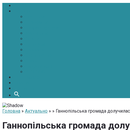
Головна
Новини
Політика
Економіка
Інфраструктура
Медицина
Освіта
Культура
Екологія
Суспільство
Спорт
Надзвичайні
АТО-ООС
Інтерв’ю
Про нас
Контакти
Головна
»
Актуально
» » Ганнопільська громада долучилась
Ганнопільська громада долу