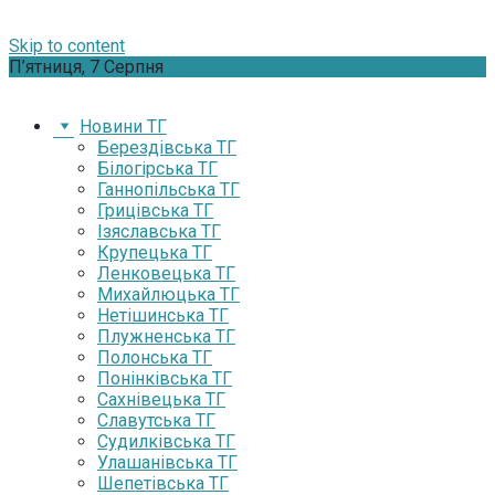
Skip to content
П’ятниця, 7 Серпня
Новини ТГ
Берездівська ТГ
Білогірська ТГ
Ганнопільська ТГ
Грицівська ТГ
Ізяславська ТГ
Крупецька ТГ
Ленковецька ТГ
Михайлюцька ТГ
Нетішинська ТГ
Плужненська ТГ
Полонська ТГ
Понінківська ТГ
Сахнівецька ТГ
Славутська ТГ
Судилківська ТГ
Улашанівська ТГ
Шепетівська ТГ