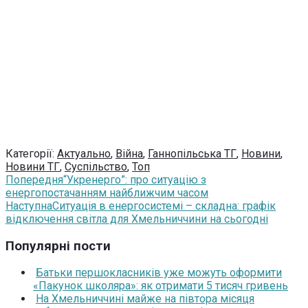
Категорії:
Актуально
,
Війна
,
Ганнопільська ТГ
,
Новини
,
Новини ТГ
,
Суспільство
,
Топ
Попередня
“Укренерго”: про ситуацію з
енергопостачанням найближчим часом
Наступна
Ситуація в енергосистемі – складна: графік
відключення світла для Хмельниччини на сьогодні
Популярні пости
Батьки першокласників уже можуть оформити
«Пакунок школяра»: як отримати 5 тисяч гривень
На Хмельниччині майже на півтора місяця