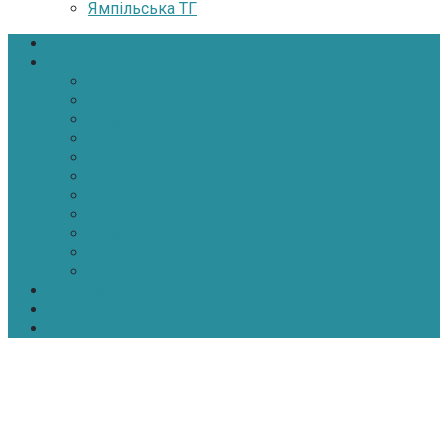
Ямпільська ТГ
Головна
Новини
Політика
Економіка
Інфраструктура
Медицина
Освіта
Культура
Екологія
Суспільство
Спорт
Надзвичайні
АТО-ООС
Інтерв’ю
Про нас
Контакти