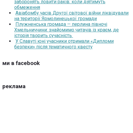
заборонять ловити раків: коли діятимуть
обмеження
Авіабомбу часів Другої світової війни ліквідували
на території Ярмолинецької громади
Плужненська громада — перлина півночі
Хмельниччини: знайомимо читачів із краєм, де
історія творить сучасність
У Славуті юні учасники отримали «Дипломи
безпеки» після тематичного квесту
ми в facebook
реклама