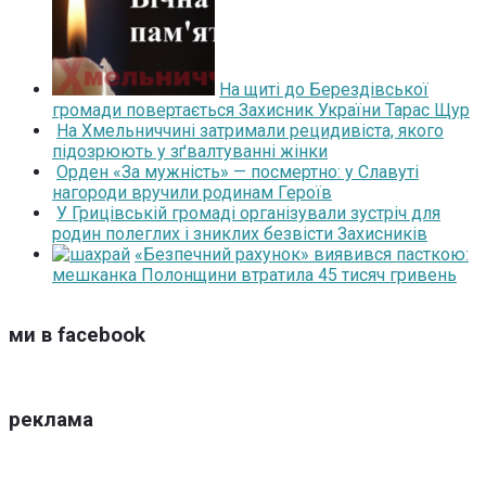
На щиті до Берездівської
громади повертається Захисник України Тарас Щур
На Хмельниччині затримали рецидивіста, якого
підозрюють у зґвалтуванні жінки
Орден «За мужність» — посмертно: у Славуті
нагороди вручили родинам Героїв
У Грицівській громаді організували зустріч для
родин полеглих і зниклих безвісти Захисників
«Безпечний рахунок» виявився пасткою:
мешканка Полонщини втратила 45 тисяч гривень
ми в facebook
реклама