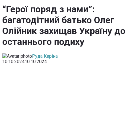
“Герої поряд з нами”:
багатодітний батько Олег
Олійник захищав Україну до
останнього подиху
Руда Каріна
10.10.2024
10.10.2024