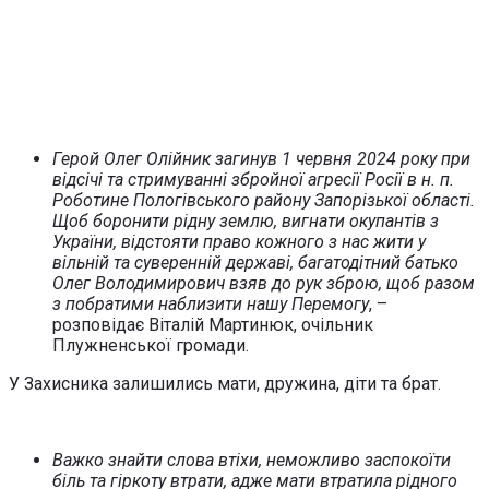
Герой Олег Олійник загинув 1 червня 2024 року при
відсічі та стримуванні збройної агресії Росії в н. п.
Роботине Пологівського району Запорізької області.
Щоб боронити рідну землю, вигнати окупантів з
України, відстояти право кожного з нас жити у
вільній та суверенній державі, багатодітний батько
Олег Володимирович взяв до рук зброю, щоб разом
з побратими наблизити нашу Перемогу
, –
розповідає Віталій Мартинюк, очільник
Плужненської громади.
У За­хис­ни­ка за­ли­ши­лись ма­ти, дру­жи­на, ді­ти та брат.
Важко знайти слова втіхи, неможливо заспокоїти
біль та гіркоту втрати, адже мати втратила рідного