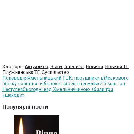
Категорії:
Актуально
,
Війна
,
Інтерв'ю
,
Новини
,
Новини ТГ
,
Плужненська ТГ
,
Суспільство
Попередня
Хмельницький ТЦК: порушники військового
обліку поповнили бюджет області на майже 5 млн грн
Наступна
Сьогодні над Хмельниччиною збили три
«шахеди»
Популярні пости