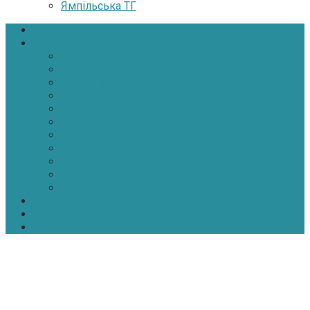
Ямпільська ТГ
Головна
Новини
Політика
Економіка
Інфраструктура
Медицина
Освіта
Культура
Екологія
Суспільство
Спорт
Надзвичайні
АТО-ООС
Інтерв’ю
Про нас
Контакти