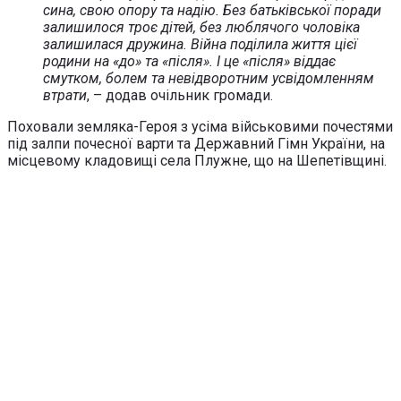
сина, свою опору та надію. Без батьківської поради
залишилося троє дітей, без люблячого чоловіка
залишилася дружина. Війна поділила життя цієї
родини на «до» та «після». І це «після» віддає
смутком, болем та невідворотним усвідомленням
втрати
, – додав очільник громади.
Поховали земляка-Героя з усіма військовими почестями
під залпи почесної варти та Державний Гімн України, на
місцевому кладовищі села Плужне, що на Шепетівщині.