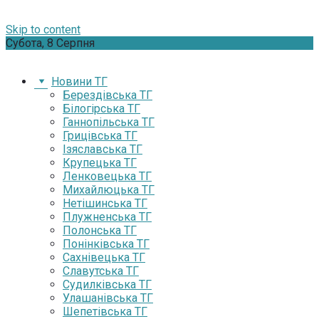
Skip to content
Субота, 8 Серпня
Новини ТГ
Берездівська ТГ
Білогірська ТГ
Ганнопільська ТГ
Грицівська ТГ
Ізяславська ТГ
Крупецька ТГ
Ленковецька ТГ
Михайлюцька ТГ
Нетішинська ТГ
Плужненська ТГ
Полонська ТГ
Понінківська ТГ
Сахнівецька ТГ
Славутська ТГ
Судилківська ТГ
Улашанівська ТГ
Шепетівська ТГ