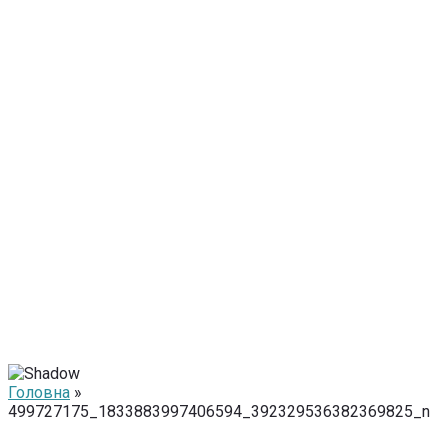
Головна
»
499727175_1833883997406594_392329536382369825_n