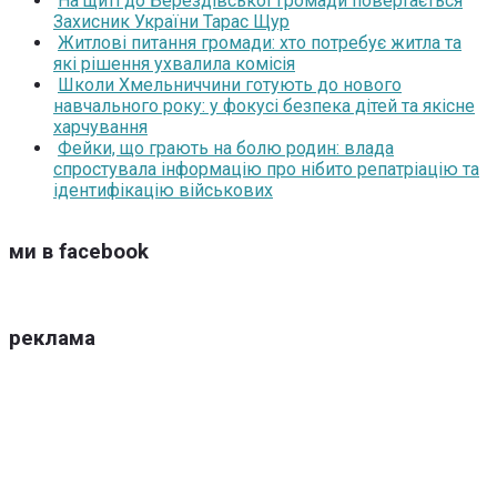
На щиті до Берездівської громади повертається
Захисник України Тарас Щур
Житлові питання громади: хто потребує житла та
які рішення ухвалила комісія
Школи Хмельниччини готують до нового
навчального року: у фокусі безпека дітей та якісне
харчування
Фейки, що грають на болю родин: влада
спростувала інформацію про нібито репатріацію та
ідентифікацію військових
ми в facebook
реклама