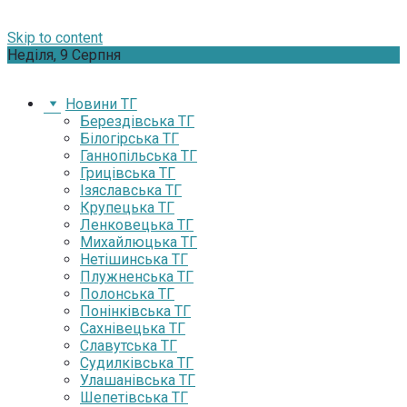
Skip to content
Неділя, 9 Серпня
Новини ТГ
Берездівська ТГ
Білогірська ТГ
Ганнопільська ТГ
Грицівська ТГ
Ізяславська ТГ
Крупецька ТГ
Ленковецька ТГ
Михайлюцька ТГ
Нетішинська ТГ
Плужненська ТГ
Полонська ТГ
Понінківська ТГ
Сахнівецька ТГ
Славутська ТГ
Судилківська ТГ
Улашанівська ТГ
Шепетівська ТГ