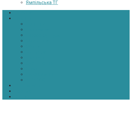
Ямпільська ТГ
Головна
Новини
Політика
Економіка
Інфраструктура
Медицина
Освіта
Культура
Екологія
Суспільство
Спорт
Надзвичайні
АТО-ООС
Інтерв’ю
Про нас
Контакти