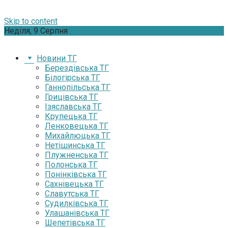
Skip to content
Неділя, 9 Серпня
Новини ТГ
Берездівська ТГ
Білогірська ТГ
Ганнопільська ТГ
Грицівська ТГ
Ізяславська ТГ
Крупецька ТГ
Ленковецька ТГ
Михайлюцька ТГ
Нетішинська ТГ
Плужненська ТГ
Полонська ТГ
Понінківська ТГ
Сахнівецька ТГ
Славутська ТГ
Судилківська ТГ
Улашанівська ТГ
Шепетівська ТГ