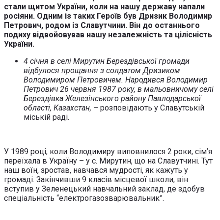
стали щитом України, коли на нашу державу напали
росіяни. Одним із таких Героїв був Дризик Володимир
Петрович, родом із Славутчини. Він до останнього
подиху відвойовував нашу незалежність та цілісність
України.
4 січня в селі Мирутин Берездівської громади
відбулося прощання з солдатом Дризиком
Володимиром Петровичем. Народився Володимир
Петрович 26 червня 1987 року, в мальовничому селі
Берездівка Железінського району Павлодарської
області, Казахстан,
– розповідають у Славутській
міській раді.
У 1989 році, коли Володимиру виповнилося 2 роки, сім’я
переїхала в Україну – у с. Мирутин, що на Славутчині. Тут
наш воїн, зростав, навчався мудрості, як кажуть у
громаді. Закінчивши 9 класів місцевої школи, він
вступив у Зеленецький навчальний заклад, де здобув
спеціальність “електрогазозварювальник”.