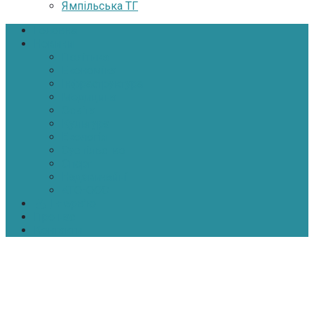
Ямпільська ТГ
Головна
Новини
Політика
Економіка
Інфраструктура
Медицина
Освіта
Культура
Екологія
Суспільство
Спорт
Надзвичайні
АТО-ООС
Інтерв’ю
Про нас
Контакти