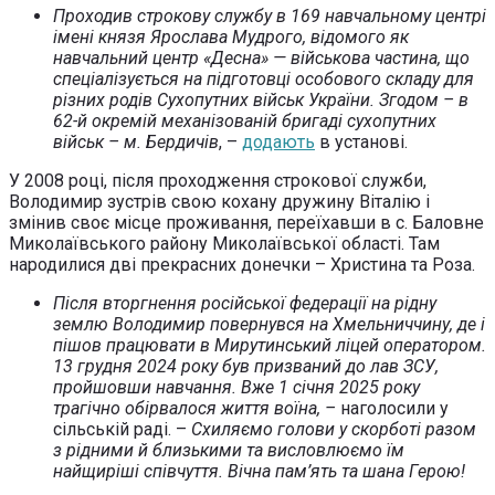
Проходив строкову службу в 169 навчальному центрі
імені князя Ярослава Мудрого, відомого як
навчальний центр «Десна» — військова частина, що
спеціалізується на підготовці особового складу для
різних родів Сухопутних військ України. Згодом – в
62-й окремій механізованій бригаді сухопутних
військ – м. Бердичів
, –
додають
в установі.
У 2008 році, після проходження строкової служби,
Володимир зустрів свою кохану дружину Віталію і
змінив своє місце проживання, переїхавши в с. Баловне
Миколаївського району Миколаївської області. Там
народилися дві прекрасних донечки – Христина та Роза.
Після вторгнення російської федерації на рідну
землю Володимир повернувся на Хмельниччину, де і
пішов працювати в Мирутинський ліцей оператором.
13 грудня 2024 року був призваний до лав ЗСУ,
пройшовши навчання. Вже 1 січня 2025 року
трагічно обірвалося життя воїна, –
наголосили у
сільській раді. –
Схиляємо голови у скорботі разом
з рідними й близькими та висловлюємо їм
найщиріші співчуття. Вічна пам’ять та шана Герою!