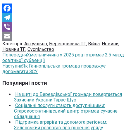
Facebook
Telegram
Viber
Категорії:
Актуально
,
Берездівська ТГ
,
Війна
,
Новини
,
Email
Новини ТГ
,
Суспільство
Попередня
Хмельниччина у 2025 році отримає 2,5 млрд
освітньої субвенції
Наступна
Як Ганнопільська громада продовжує
допомагати ЗСУ
Популярні пости
На щиті до Берездівської громади повертається
Захисник України Тарас Щур
Соціальні послуги стають доступнішими:
Старокостянтинівський центр отримав сучасне
обладнання
Підтримка аграріїв та допомога регіонам:
Зеленський розповів про рішення уряду