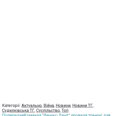
Категорії:
Актуально
,
Війна
,
Новини
,
Новини ТГ
,
Судилківська ТГ
,
Суспільство
,
Топ
Попередня
Команда “Фенікс-Дент” провела тренінг для