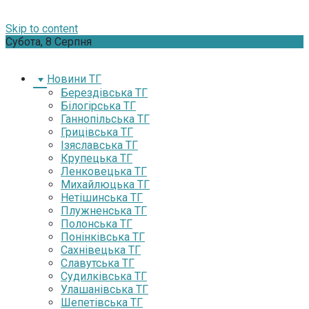
Skip to content
Субота, 8 Серпня
Новини ТГ
Берездівська ТГ
Білогірська ТГ
Ганнопільська ТГ
Грицівська ТГ
Ізяславська ТГ
Крупецька ТГ
Ленковецька ТГ
Михайлюцька ТГ
Нетішинська ТГ
Плужненська ТГ
Полонська ТГ
Понінківська ТГ
Сахнівецька ТГ
Славутська ТГ
Судилківська ТГ
Улашанівська ТГ
Шепетівська ТГ