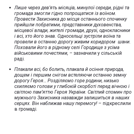
Лише через дев’ять місяців, минулої середи, рідні та
громада змогли гідно попрощатися із воїном.
Провести Захисника до місця останнього спочинку
прийшли побратими, представники духовенства,
місцевої влади, жителі громади, друзі, однокласники
і всі, хто його знав. Односельці зустріли воїна та
провели в останню дорогу живим коридором шани.
Поховали його в рідному селі Городище з усіма
військовими почестями, –
зазначили у сільській
раді.
Плакали всі, бо болить, плакала й осіння природа,
дощем і першим снігом встеляючи останню земну
дорогу Героя… Розділяємо горе родини, низько
схиляємо голови у глибокій скорботі перед вічною і
світлою пам’яттю Героя України. Світлий спомин про
мужнього Захисника назавжди залишиться в наших
серцях. Він наближав нашу перемогу!
– підкреслили
в громаді.