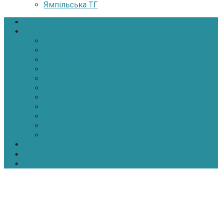
Ямпільська ТГ
Головна
Новини
Політика
Економіка
Інфраструктура
Медицина
Освіта
Культура
Екологія
Суспільство
Спорт
Надзвичайні
АТО-ООС
Інтерв’ю
Про нас
Контакти