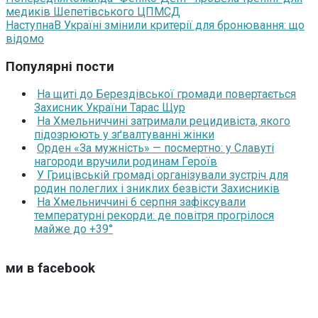
медиків Шепетівського ЦПМСД
Наступна
В Україні змінили критерії для бронювання: що
відомо
Популярні пости
На щиті до Берездівської громади повертається
Захисник України Тарас Щур
На Хмельниччині затримали рецидивіста, якого
підозрюють у зґвалтуванні жінки
Орден «За мужність» — посмертно: у Славуті
нагороди вручили родинам Героїв
У Грицівській громаді організували зустріч для
родин полеглих і зниклих безвісти Захисників
На Хмельниччині 6 серпня зафіксували
температурні рекорди: де повітря прогрілося
майже до +39°
ми в facebook