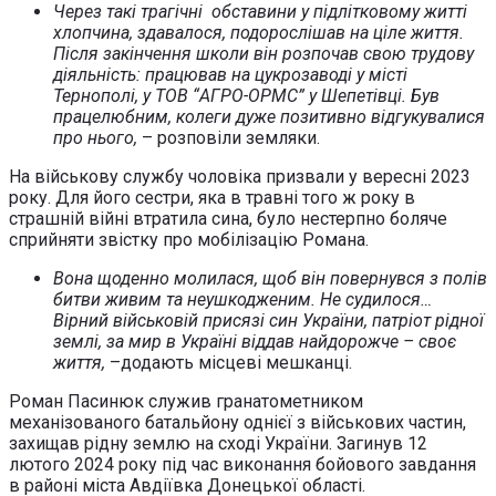
Через такі трагічні обставини у підлітковому житті
хлопчина, здавалося, подорослішав на ціле життя.
Після закінчення школи він розпочав свою трудову
діяльність: працював на цукрозаводі у місті
Тернополі, у ТОВ “АГРО-ОРМС” у Шепетівці. Був
працелюбним, колеги дуже позитивно відгукувалися
про нього,
– розповіли земляки.
На військову службу чоловіка призвали у вересні 2023
року. Для його сестри, яка в травні того ж року в
страшній війні втратила сина, було нестерпно боляче
сприйняти звістку про мобілізацію Романа.
Вона щоденно молилася, щоб він повернувся з полів
битви живим та неушкодженим. Не судилося…
Вірний військовій присязі син України, патріот рідної
землі, за мир в Україні віддав найдорожче – своє
життя,
–додають місцеві мешканці.
Роман Пасинюк служив гранатометником
механізованого батальйону однієї з військових частин,
захищав рідну землю на сході України. Загинув 12
лютого 2024 року під час виконання бойового завдання
в районі міста Авдіївка Донецької області.