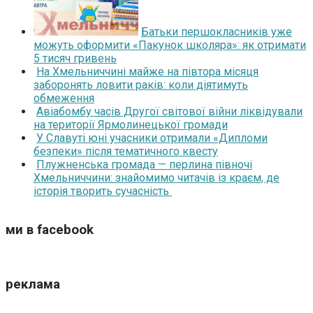
Батьки першокласників уже
можуть оформити «Пакунок школяра»: як отримати
5 тисяч гривень
На Хмельниччині майже на півтора місяця
заборонять ловити раків: коли діятимуть
обмеження
Авіабомбу часів Другої світової війни ліквідували
на території Ярмолинецької громади
У Славуті юні учасники отримали «Дипломи
безпеки» після тематичного квесту
Плужненська громада — перлина півночі
Хмельниччини: знайомимо читачів із краєм, де
історія творить сучасність
ми в facebook
реклама