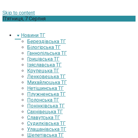
Skip to content
П’ятниця, 7 Серпня
Новини ТГ
Берездівська ТГ
Білогірська ТГ
Ганнопільська ТГ
Грицівська ТГ
Ізяславська ТГ
Крупецька ТГ
Ленковецька ТГ
Михайлюцька ТГ
Нетішинська ТГ
Плужненська ТГ
Полонська ТГ
Понінківська ТГ
Сахнівецька ТГ
Славутська ТГ
Судилківська ТГ
Улашанівська ТГ
Шепетівська ТГ