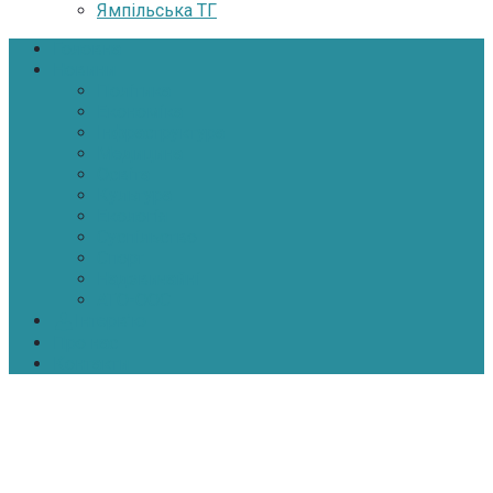
Ямпільська ТГ
Головна
Новини
Політика
Економіка
Інфраструктура
Медицина
Освіта
Культура
Екологія
Суспільство
Спорт
Надзвичайні
АТО-ООС
Інтерв’ю
Про нас
Контакти