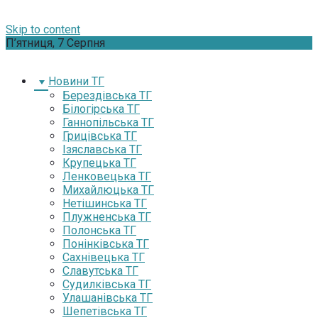
Skip to content
П’ятниця, 7 Серпня
Новини ТГ
Берездівська ТГ
Білогірська ТГ
Ганнопільська ТГ
Грицівська ТГ
Ізяславська ТГ
Крупецька ТГ
Ленковецька ТГ
Михайлюцька ТГ
Нетішинська ТГ
Плужненська ТГ
Полонська ТГ
Понінківська ТГ
Сахнівецька ТГ
Славутська ТГ
Судилківська ТГ
Улашанівська ТГ
Шепетівська ТГ