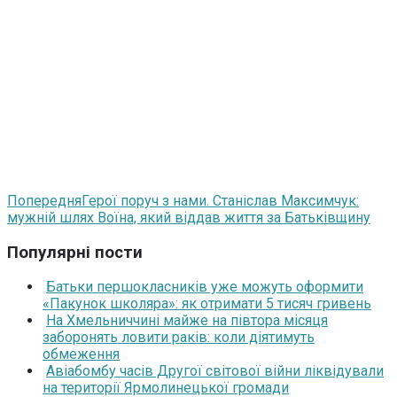
Попередня
Герої поруч з нами. Станіслав Максимчук:
мужній шлях Воїна, який віддав життя за Батьківщину
Популярні пости
Батьки першокласників уже можуть оформити
«Пакунок школяра»: як отримати 5 тисяч гривень
На Хмельниччині майже на півтора місяця
заборонять ловити раків: коли діятимуть
обмеження
Авіабомбу часів Другої світової війни ліквідували
на території Ярмолинецької громади