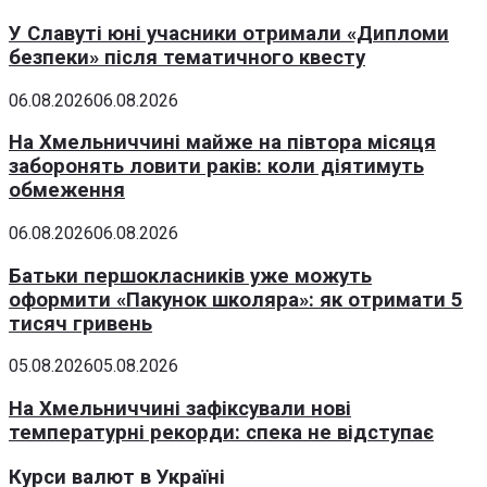
У Славуті юні учасники отримали «Дипломи
безпеки» після тематичного квесту
06.08.2026
06.08.2026
На Хмельниччині майже на півтора місяця
заборонять ловити раків: коли діятимуть
обмеження
06.08.2026
06.08.2026
Батьки першокласників уже можуть
оформити «Пакунок школяра»: як отримати 5
тисяч гривень
05.08.2026
05.08.2026
На Хмельниччині зафіксували нові
температурні рекорди: спека не відступає
Курси валют в Україні