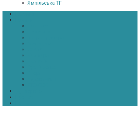
Ямпільська ТГ
Головна
Новини
Політика
Економіка
Інфраструктура
Медицина
Освіта
Культура
Екологія
Суспільство
Спорт
Надзвичайні
АТО-ООС
Інтерв’ю
Про нас
Контакти