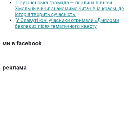
Плужненська громада — перлина півночі
Хмельниччини: знайомимо читачів із краєм, де
історія творить сучасність
У Славуті юні учасники отримали «Дипломи
безпеки» після тематичного квесту
ми в facebook
реклама