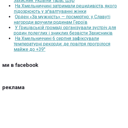
Захисник України Тарас Щур
На Хмельниччині затримали рецидивіста, якого
підозрюють у зґвалтуванні жінки
Орден «За мужність» — посмертно: у Славуті
нагороди вручили родинам Героїв
У Грицівській громаді організували зустріч для
родин полеглих і зниклих безвісти Захисників
На Хмельниччині 6 серпня зафіксували
температурні рекорди: де повітря прогрілося
майже до +39°
ми в facebook
реклама