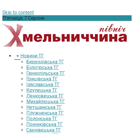
Skip to content
П’ятниця, 7 Серпня
Новини ТГ
Берездівська ТГ
Білогірська ТГ
Ганнопільська ТГ
Грицівська ТГ
Ізяславська ТГ
Крупецька ТГ
Ленковецька ТГ
Михайлюцька ТГ
Нетішинська ТГ
Плужненська ТГ
Полонська ТГ
Понінківська ТГ
Сахнівецька ТГ