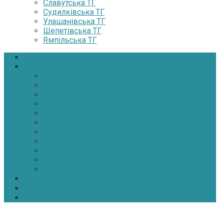
Славутська ТГ
Судилківська ТГ
Улашанівська ТГ
Шепетівська ТГ
Ямпільська ТГ
Головна
Новини
Політика
Економіка
Інфраструктура
Медицина
Освіта
Культура
Екологія
Суспільство
Спорт
Надзвичайні
АТО-ООС
Інтерв’ю
Про нас
Контакти