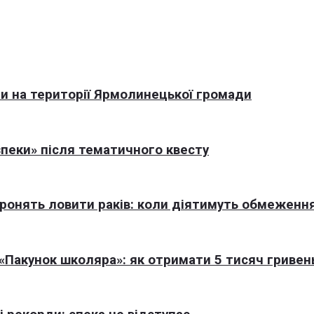
али на території Ярмолинецької громади
пеки» після тематичного квесту
оронять ловити раків: коли діятимуть обмеженн
Пакунок школяра»: як отримати 5 тисяч гривен