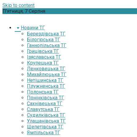
Skip to content
П’ятниця, 7 Серпня
Новини ТГ
Берездівська ТГ
Білогірська ТГ
Ганнопільська ТГ
Грицівська ТГ
Ізяславська ТГ
Крупецька ТГ
Ленковецька ТГ
Михайлюцька ТГ
Нетішинська ТГ
Плужненська ТГ
Полонська ТГ
Понінківська ТГ
Сахнівецька ТГ
Славутська ТГ
Судилківська ТГ
Улашанівська ТГ
Шепетівська ТГ
Ямпільська ТГ