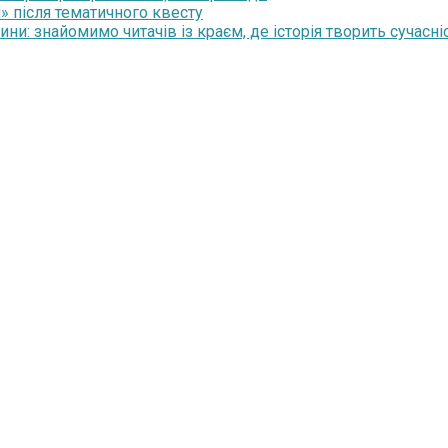
» після тематичного квесту
и: знайомимо читачів із краєм, де історія творить сучасні