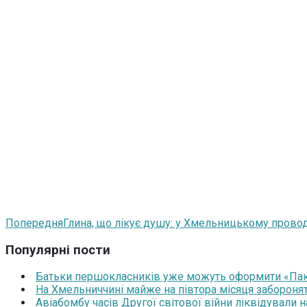
Попередня
Глина, що лікує душу: у Хмельницькому провод
Популярні пости
Батьки першокласників уже можуть оформити «Паку
На Хмельниччині майже на півтора місяця забороня
Авіабомбу часів Другої світової війни ліквідували 