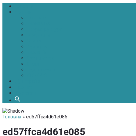
Головна
Новини
Політика
Економіка
Інфраструктура
Медицина
Освіта
Культура
Екологія
Суспільство
Спорт
Надзвичайні
АТО-ООС
Інтерв’ю
Про нас
Контакти
Головна
» ed57ffca4d61e085
ed57ffca4d61e085