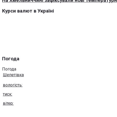
На Хмельниччині зафіксували нові температурні
Курси валют в Україні
Погода
Погода
Шепетівка
вологість:
тиск:
вітер:
Погода на 10 днів від
sinoptik.ua