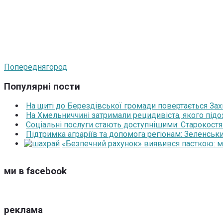
Попередня
город
Популярні пости
На щиті до Берездівської громади повертається За
На Хмельниччині затримали рецидивіста, якого під
Соціальні послуги стають доступнішими: Старокост
Підтримка аграріїв та допомога регіонам: Зеленськ
«Безпечний рахунок» виявився пасткою: 
ми в facebook
реклама