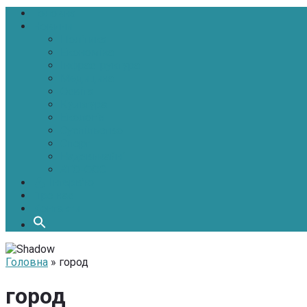
Головна
Новини
Політика
Економіка
Інфраструктура
Медицина
Освіта
Культура
Екологія
Суспільство
Спорт
Надзвичайні
АТО-ООС
Інтерв’ю
Про нас
Контакти
Головна
» город
город