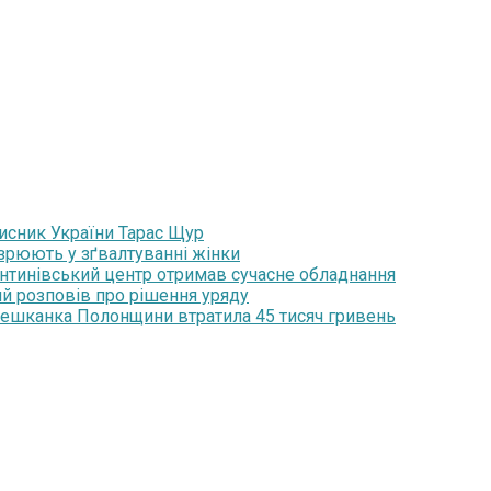
хисник України Тарас Щур
озрюють у зґвалтуванні жінки
янтинівський центр отримав сучасне обладнання
ий розповів про рішення уряду
мешканка Полонщини втратила 45 тисяч гривень