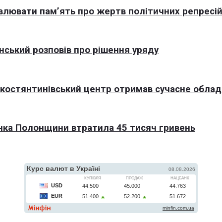
овлювати пам’ять про жертв політичних репресі
нський розповів про рішення уряду
окостянтинівський центр отримав сучасне обла
нка Полонщини втратила 45 тисяч гривень