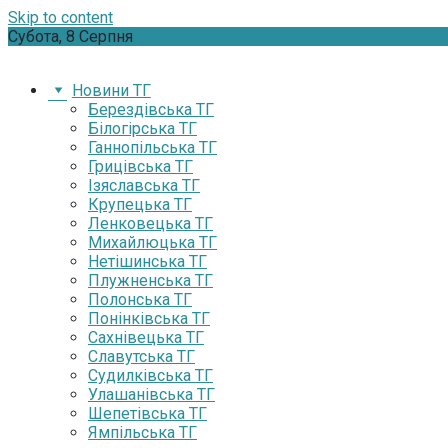
Skip to content
Субота, 8 Серпня
Новини ТГ
Берездівська ТГ
Білогірська ТГ
Ганнопільська ТГ
Грицівська ТГ
Ізяславська ТГ
Крупецька ТГ
Ленковецька ТГ
Михайлюцька ТГ
Нетішинська ТГ
Плужненська ТГ
Полонська ТГ
Понінківська ТГ
Сахнівецька ТГ
Славутська ТГ
Судилківська ТГ
Улашанівська ТГ
Шепетівська ТГ
Ямпільська ТГ