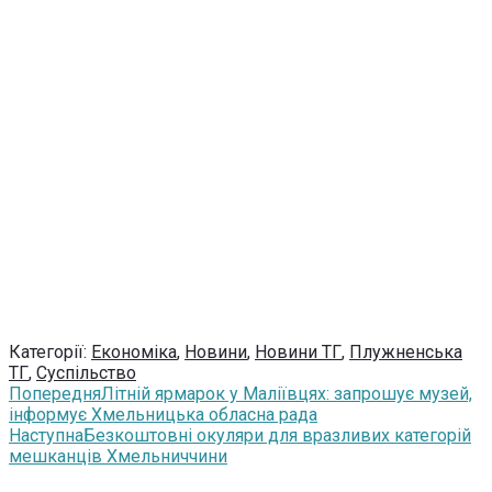
Категорії:
Економіка
,
Новини
,
Новини ТГ
,
Плужненська
ТГ
,
Суспільство
Попередня
Літній ярмарок у Маліївцях: запрошує музей,
інформує Хмельницька обласна рада
Наступна
Безкоштовні окуляри для вразливих категорій
мешканців Хмельниччини