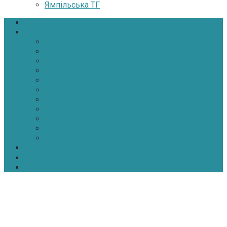
Ямпільська ТГ
Головна
Новини
Політика
Економіка
Інфраструктура
Медицина
Освіта
Культура
Екологія
Суспільство
Спорт
Надзвичайні
АТО-ООС
Інтерв’ю
Про нас
Контакти