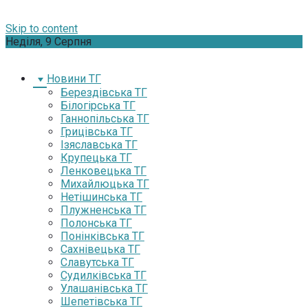
Skip to content
Неділя, 9 Серпня
Новини ТГ
Берездівська ТГ
Білогірська ТГ
Ганнопільська ТГ
Грицівська ТГ
Ізяславська ТГ
Крупецька ТГ
Ленковецька ТГ
Михайлюцька ТГ
Нетішинська ТГ
Плужненська ТГ
Полонська ТГ
Понінківська ТГ
Сахнівецька ТГ
Славутська ТГ
Судилківська ТГ
Улашанівська ТГ
Шепетівська ТГ