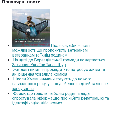
Популярні пости
Після служби — нові
можливості: що пропонують ветеранам,
ветеранкам та їхнім родинам
На щиті до Берездівської громади повертається
Захисник України Тарас Щур
Житлові питання громади: хто потребує житла та
які рішення ухвалила комісія
Школи Хмельниччини готують до нового
навчального року: у фокусі безпека дітей та якісне
харчування
Фейки, що грають на болю родин: влада
спростувала інформацію про нібито репатріацію та
ідентифікацію військових