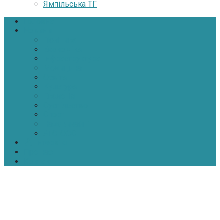
Ямпільська ТГ
Головна
Новини
Політика
Економіка
Інфраструктура
Медицина
Освіта
Культура
Екологія
Суспільство
Спорт
Надзвичайні
АТО-ООС
Інтерв’ю
Про нас
Контакти