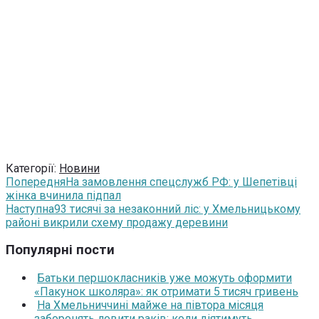
Категорії:
Новини
Попередня
На замовлення спецслужб РФ: у Шепетівці
жінка вчинила підпал
Наступна
93 тисячі за незаконний ліс: у Хмельницькому
районі викрили схему продажу деревини
Популярні пости
Батьки першокласників уже можуть оформити
«Пакунок школяра»: як отримати 5 тисяч гривень
На Хмельниччині майже на півтора місяця
заборонять ловити раків: коли діятимуть