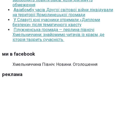
обмеження
Авіабомбу часів Другої світової війни ліквідували
на території Ярмолинецької громади
У Славуті юні учасники отримали «Дипломи
безпеки» після тематичного квесту
Плужненська громада — перлина півночі
Хмельниччини: знайомимо читачів із краєм, де
історія творить сучасність
ми в facebook
Хмельниччина Північ: Новини. Оголошення
реклама