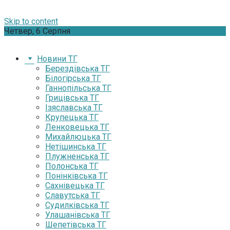
Skip to content
Четвер, 6 Серпня
Новини ТГ
Берездівська ТГ
Білогірська ТГ
Ганнопільська ТГ
Грицівська ТГ
Ізяславська ТГ
Крупецька ТГ
Ленковецька ТГ
Михайлюцька ТГ
Нетішинська ТГ
Плужненська ТГ
Полонська ТГ
Понінківська ТГ
Сахнівецька ТГ
Славутська ТГ
Судилківська ТГ
Улашанівська ТГ
Шепетівська ТГ