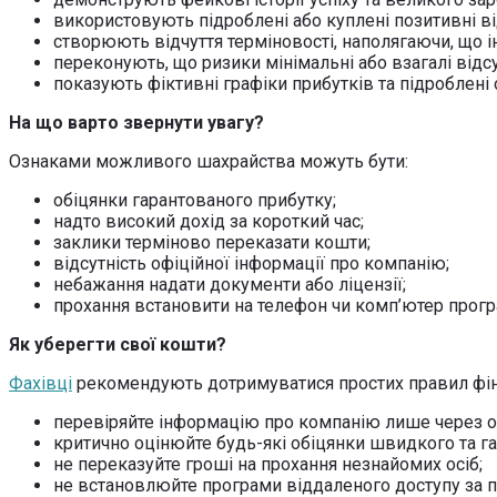
використовують підроблені або куплені позитивні ві
створюють відчуття терміновості, наполягаючи, що і
переконують, що ризики мінімальні або взагалі відсу
показують фіктивні графіки прибутків та підроблені о
На що варто звернути увагу?
Ознаками можливого шахрайства можуть бути:
обіцянки гарантованого прибутку;
надто високий дохід за короткий час;
заклики терміново переказати кошти;
відсутність офіційної інформації про компанію;
небажання надати документи або ліцензії;
прохання встановити на телефон чи комп’ютер прогр
Як уберегти свої кошти?
Фахівці
рекомендують дотримуватися простих правил фін
перевіряйте інформацію про компанію лише через о
критично оцінюйте будь-які обіцянки швидкого та га
не переказуйте гроші на прохання незнайомих осіб;
не встановлюйте програми віддаленого доступу за п