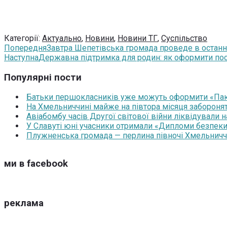
Категорії:
Актуально
,
Новини
,
Новини ТГ
,
Суспільство
Попередня
Завтра Шепетівська громада проведе в останн
Наступна
Державна підтримка для родин: як оформити пос
Популярні пости
Батьки першокласників уже можуть оформити «Паку
На Хмельниччині майже на півтора місяця забороня
Авіабомбу часів Другої світової війни ліквідували 
У Славуті юні учасники отримали «Дипломи безпеки
Плужненська громада — перлина півночі Хмельниччин
ми в facebook
реклама