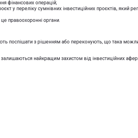
ння фінансових операцій;
єкт у переліку сумнівних інвестиційних проєктів, який ре
 це правоохоронні органи.
ють поспішати з рішенням або переконують, що така можли
ії залишаються найкращим захистом від інвестиційних афе