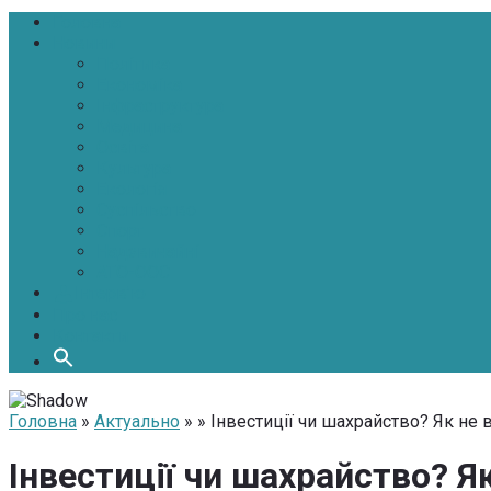
Головна
Новини
Політика
Економіка
Інфраструктура
Медицина
Освіта
Культура
Екологія
Суспільство
Спорт
Надзвичайні
АТО-ООС
Інтерв’ю
Про нас
Контакти
Головна
»
Актуально
» » Інвестиції чи шахрайство? Як не
Інвестиції чи шахрайство? Я