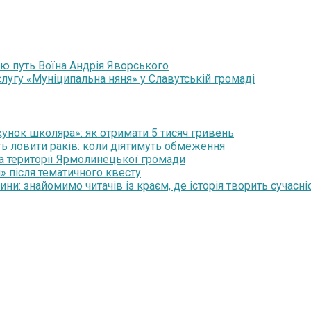
ю путь Воїна Андрія Яворського
лугу «Муніципальна няня» у Славутській громаді
нок школяра»: як отримати 5 тисяч гривень
ть ловити раків: коли діятимуть обмеження
на території Ярмолинецької громади
» після тематичного квесту
и: знайомимо читачів із краєм, де історія творить сучасні