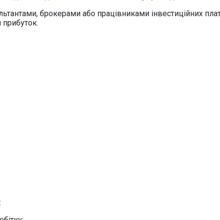
тантами, брокерами або працівниками інвестиційних плат
 прибуток.
:
обітку;