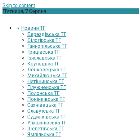
Skip to content
П’ятниця, 7 Серпня
Новини ТГ
Берездівська ТГ
Білогірська ТГ
Ганнопільська ТГ
Грицівська ТГ
Ізяславська ТГ
Крупецька ТГ
Ленковецька ТГ
Михайлюцька ТГ
Нетішинська ТГ
Плужненська ТГ
Полонська ТГ
Понінківська ТГ
Сахнівецька ТГ
Славутська ТГ
Судилківська ТГ
Улашанівська ТГ
Шепетівська ТГ
Ямпільська ТГ