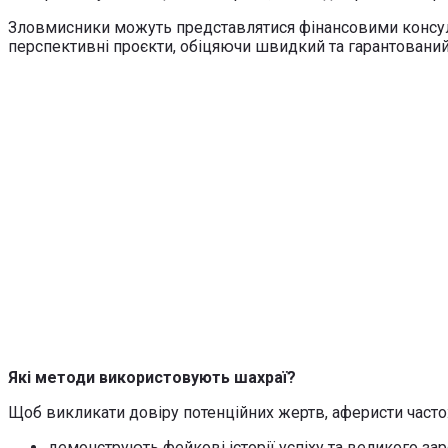
Зловмисники можуть представлятися фінансовими консуль
перспективні проєкти, обіцяючи швидкий та гарантований
Які методи використовують шахраї?
Щоб викликати довіру потенційних жертв, аферисти часто
демонструють фейкові історії успіху та великого зар