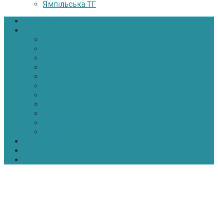
Ямпільська ТГ
Головна
Новини
Політика
Економіка
Інфраструктура
Медицина
Освіта
Культура
Екологія
Суспільство
Спорт
Надзвичайні
АТО-ООС
Інтерв’ю
Про нас
Контакти