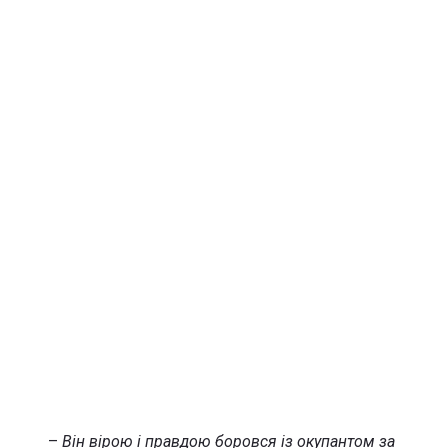
–
Він вірою і правдою боровся із окупантом за