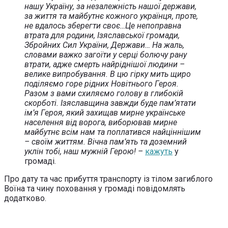
нашу Україну, за незалежність нашої держави,
за життя та майбутнє кожного українця, проте,
не вдалось зберегти своє…Це непоправна
втрата для родини, Ізяславської громади,
Збройних Сил України, Держави… На жаль,
словами важко загоїти у серці болючу рану
втрати, адже смерть найріднішої людини –
велике випробування. В цю гірку мить щиро
поділяємо горе рідних Новітнього Героя.
Разом з вами схиляємо голову в глибокій
скорботі. Ізяславщина завжди буде пам’ятати
ім’я Героя, який захищав мирне українське
населення від ворога, виборював мирне
майбутнє всім нам та поплатився найціннішим
– своїм життям. Вічна пам’ять та доземний
уклін тобі, наш мужній Герою! –
кажуть
у
громаді.
Про дату та час прибуття транспорту із тілом загиблого
Воїна та чину поховання у громаді повідомлять
додатково.