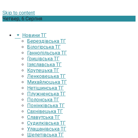
Skip to content
Четвер, 6 Серпня
Новини ТГ
Берездівська ТГ
Білогірська ТГ
Ганнопільська ТГ
Грицівська ТГ
Ізяславська ТГ
Крупецька ТГ
Ленковецька ТГ
Михайлюцька ТГ
Нетішинська ТГ
Плужненська ТГ
Полонська ТГ
Понінківська ТГ
Сахнівецька ТГ
Славутська ТГ
Судилківська ТГ
Улашанівська ТГ
Шепетівська ТГ