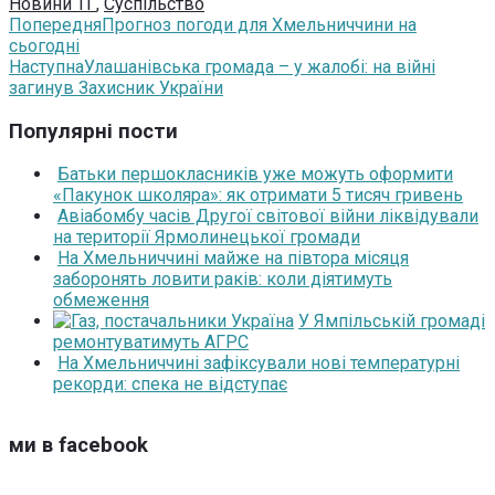
Новини ТГ
,
Суспільство
Попередня
Прогноз погоди для Хмельниччини на
сьогодні
Наступна
Улашанівська громада – у жалобі: на війні
загинув Захисник України
Популярні пости
Батьки першокласників уже можуть оформити
«Пакунок школяра»: як отримати 5 тисяч гривень
Авіабомбу часів Другої світової війни ліквідували
на території Ярмолинецької громади
На Хмельниччині майже на півтора місяця
заборонять ловити раків: коли діятимуть
обмеження
У Ямпільській громаді
ремонтуватимуть АГРС
На Хмельниччині зафіксували нові температурні
рекорди: спека не відступає
ми в facebook