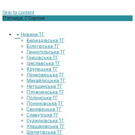
Skip to content
П’ятниця, 7 Серпня
Новини ТГ
Берездівська ТГ
Білогірська ТГ
Ганнопільська ТГ
Грицівська ТГ
Ізяславська ТГ
Крупецька ТГ
Ленковецька ТГ
Михайлюцька ТГ
Нетішинська ТГ
Плужненська ТГ
Полонська ТГ
Понінківська ТГ
Сахнівецька ТГ
Славутська ТГ
Судилківська ТГ
Улашанівська ТГ
Шепетівська ТГ