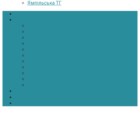
Ямпільська ТГ
Головна
Новини
Політика
Економіка
Інфраструктура
Медицина
Освіта
Культура
Екологія
Суспільство
Спорт
Надзвичайні
АТО-ООС
Інтерв’ю
Про нас
Контакти