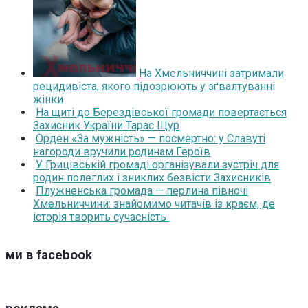
На Хмельниччині затримали
рецидивіста, якого підозрюють у зґвалтуванні
жінки
На щиті до Берездівської громади повертається
Захисник України Тарас Щур
Орден «За мужність» — посмертно: у Славуті
нагороди вручили родинам Героїв
У Грицівській громаді організували зустріч для
родин полеглих і зниклих безвісти Захисників
Плужненська громада — перлина півночі
Хмельниччини: знайомимо читачів із краєм, де
історія творить сучасність
ми в facebook