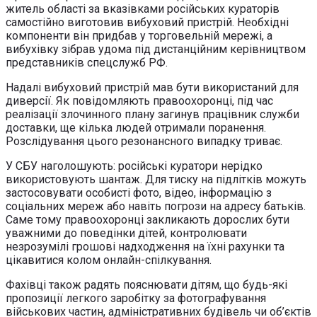
житель області за вказівками російських кураторів
самостійно виготовив вибуховий пристрій. Необхідні
компоненти він придбав у торговельній мережі, а
вибухівку зібрав удома під дистанційним керівництвом
представників спецслужб РФ.
Надалі вибуховий пристрій мав бути використаний для
диверсії. Як повідомляють правоохоронці, під час
реалізації злочинного плану загинув працівник служби
доставки, ще кілька людей отримали поранення.
Розслідування цього резонансного випадку триває.
У СБУ наголошують: російські куратори нерідко
використовують шантаж. Для тиску на підлітків можуть
застосовувати особисті фото, відео, інформацію з
соціальних мереж або навіть погрози на адресу батьків.
Саме тому правоохоронці закликають дорослих бути
уважними до поведінки дітей, контролювати
незрозумілі грошові надходження на їхні рахунки та
цікавитися колом онлайн-спілкування.
Фахівці також радять пояснювати дітям, що будь-які
пропозиції легкого заробітку за фотографування
військових частин, адміністративних будівель чи об’єктів