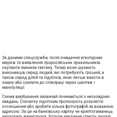
За даними спецслужби, після очищення агентурних
мереж та виявлення проросійських прихильників
окупанти змінили тактику. Тепер вони шукають
виконавців серед людей, які потребують грошей, а
також серед дітей та підлітків, яких легше ввести в
оману або схилити до співпраці через шантаж і
маніпуляції.
Схема вербування зазвичай починається з нескладних
завдань. Спочатку підліткам пропонують розклеїти
оголошення або зробити кілька фотографій за вказаною
адресою. За це на банківську картку чи криптогаманець
надходить винагорода. Згодом завдання стають дедалі