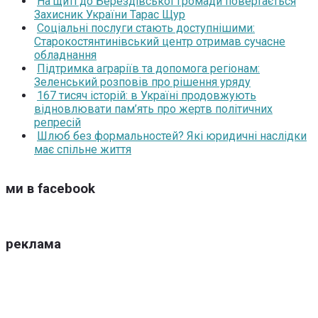
На щиті до Берездівської громади повертається
Захисник України Тарас Щур
Соціальні послуги стають доступнішими:
Старокостянтинівський центр отримав сучасне
обладнання
Підтримка аграріїв та допомога регіонам:
Зеленський розповів про рішення уряду
167 тисяч історій: в Україні продовжують
відновлювати пам’ять про жертв політичних
репресій
Шлюб без формальностей? Які юридичні наслідки
має спільне життя
ми в facebook
реклама