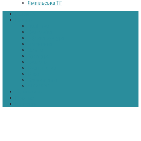
Ямпільська ТГ
Головна
Новини
Політика
Економіка
Інфраструктура
Медицина
Освіта
Культура
Екологія
Суспільство
Спорт
Надзвичайні
АТО-ООС
Інтерв’ю
Про нас
Контакти