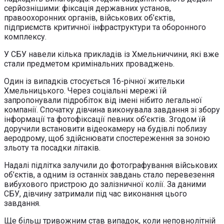
серйознішими: фіксація державних установ,
правоохоронних органів, військових об’єктів,
підприємств критичної інфраструктури та оборонного
комплексу.
У СБУ навели кілька прикладів із Хмельниччини, які вже
стали предметом кримінальних проваджень.
Один із випадків стосується 16-річної жительки
Хмельницького. Через соціальні мережі їй
запропонували підробіток від імені нібито легальної
компанії. Спочатку дівчина виконувала завдання зі збору
інформації та фотофіксації певних об’єктів. Згодом їй
доручили встановити відеокамеру на будівлі поблизу
аеродрому, щоб здійснювати спостереження за зоною
зльоту та посадки літаків.
Надалі підлітка залучили до фотографування військових
об’єктів, а одним із останніх завдань стало перевезення
вибухового пристрою до залізничної колії. За даними
СБУ, дівчину затримали під час виконання цього
завдання.
Ще більш тривожним став випадок, коли неповнолітній