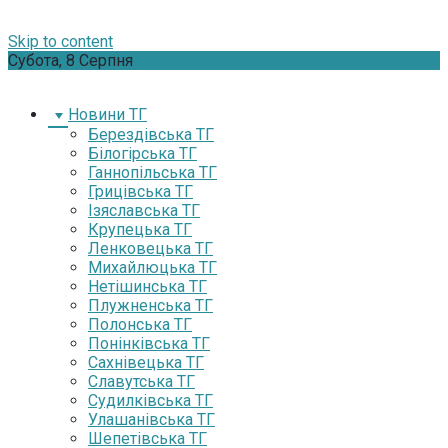
Skip to content
Субота, 8 Серпня
Новини ТГ
Берездівська ТГ
Білогірська ТГ
Ганнопільська ТГ
Грицівська ТГ
Ізяславська ТГ
Крупецька ТГ
Ленковецька ТГ
Михайлюцька ТГ
Нетішинська ТГ
Плужненська ТГ
Полонська ТГ
Понінківська ТГ
Сахнівецька ТГ
Славутська ТГ
Судилківська ТГ
Улашанівська ТГ
Шепетівська ТГ