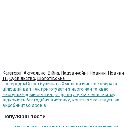
Категорії:
Актуально
,
Війна
,
Надзвичайні
,
Новини
,
Новини
ТГ
,
Суспільство
,
Шепетівська ТГ
Попередня
Сезон бузини на Хмельниччині: де збирати
цілющий цвіт і як приготувати з нього чай та квас
Наступна
Від мистецтва до фронту: у Хмельницькому
відкриють благодійну виставку, кошти з якої підуть на
виробництво дронів
Популярні пости