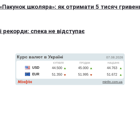
Пакунок школяра»: як отримати 5 тисяч гривен
 рекорди: спека не відступає