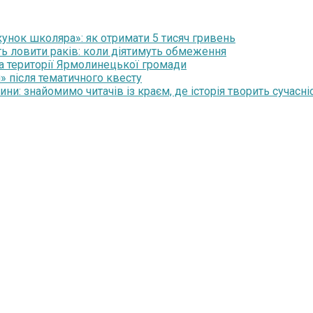
нок школяра»: як отримати 5 тисяч гривень
ть ловити раків: коли діятимуть обмеження
на території Ярмолинецької громади
» після тематичного квесту
и: знайомимо читачів із краєм, де історія творить сучасні