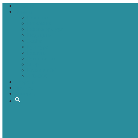
Головна
Новини
Політика
Економіка
Інфраструктура
Медицина
Освіта
Культура
Екологія
Суспільство
Спорт
Надзвичайні
АТО-ООС
Інтерв’ю
Про нас
Контакти