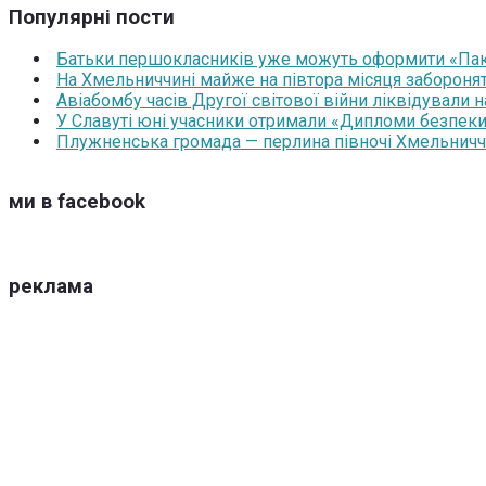
Популярні пости
Батьки першокласників уже можуть оформити «Паку
На Хмельниччині майже на півтора місяця забороня
Авіабомбу часів Другої світової війни ліквідували 
У Славуті юні учасники отримали «Дипломи безпеки
Плужненська громада — перлина півночі Хмельниччин
ми в facebook
реклама