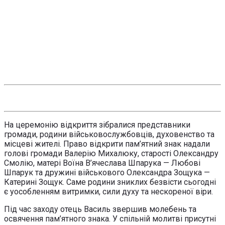
На церемонію відкриття зібралися представники
громади, родини військовослужбовців, духовенство та
місцеві жителі. Право відкрити пам’ятний знак надали
голові громади Валерію Михалюку, старості Олександру
Смолію, матері Воїна В’ячеслава Шпарука — Любові
Шпарук та дружині військового Олександра Зощука —
Катерині Зощук. Саме родини зниклих безвісти сьогодні
є уособленням витримки, сили духу та нескореної віри.
Під час заходу отець Василь звершив молебень та
освячення пам’ятного знака. У спільній молитві присутні