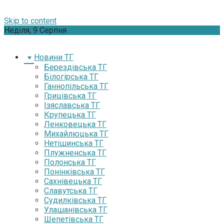
Skip to content
Неділя, 9 Серпня
Новини ТГ
Берездівська ТГ
Білогірська ТГ
Ганнопільська ТГ
Грицівська ТГ
Ізяславська ТГ
Крупецька ТГ
Ленковецька ТГ
Михайлюцька ТГ
Нетішинська ТГ
Плужненська ТГ
Полонська ТГ
Понінківська ТГ
Сахнівецька ТГ
Славутська ТГ
Судилківська ТГ
Улашанівська ТГ
Шепетівська ТГ