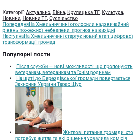
Категорії:
Актуально
,
Війна
,
Крупецька ТГ
,
Культура
,
Новини
,
Новини ТГ
,
Суспільство
Попередня
На Хмельниччині оголосили надзвичайний
рівень пожежної небезпеки: прогноз на вихідні
Наступна
На Хмельниччині стартує новий етап цифрової
трансформації громад
Популярні пости
Після служби — нові можливості: що пропонують
ветеранам, ветеранкам та їхнім родинам
На щиті до Берездівської громади повертається
Захисник України Тарас Щур
Житлові питання громади: хто
потребує житла та які рішення ухвалила комісія