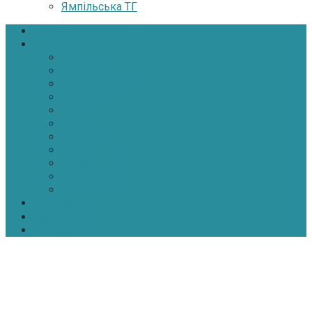
Ямпільська ТГ
Головна
Новини
Політика
Економіка
Інфраструктура
Медицина
Освіта
Культура
Екологія
Суспільство
Спорт
Надзвичайні
АТО-ООС
Інтерв’ю
Про нас
Контакти