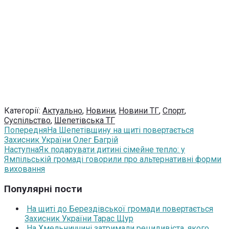
Категорії:
Актуально
,
Новини
,
Новини ТГ
,
Спорт
,
Суспільство
,
Шепетівська ТГ
Попередня
На Шепетівщину на щиті повертається
Захисник України Олег Багрій
Наступна
Як подарувати дитині сімейне тепло: у
Ямпільській громаді говорили про альтернативні форми
виховання
Популярні пости
На щиті до Берездівської громади повертається
Захисник України Тарас Щур
На Хмельниччині затримали рецидивіста, якого