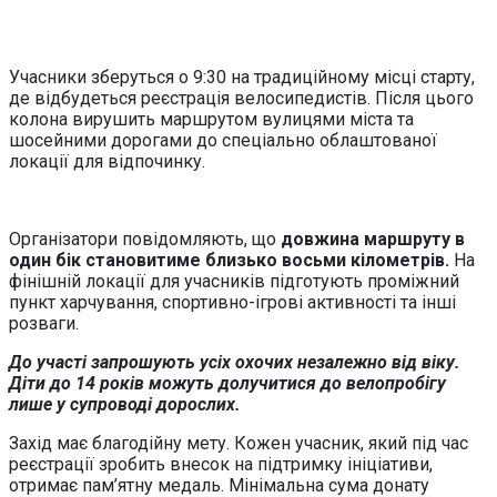
Учасники зберуться о 9:30 на традиційному місці старту,
де відбудеться реєстрація велосипедистів. Після цього
колона вирушить маршрутом вулицями міста та
шосейними дорогами до спеціально облаштованої
локації для відпочинку.
Організатори повідомляють, що
довжина маршруту в
один бік становитиме близько восьми кілометрів.
На
фінішній локації для учасників підготують проміжний
пункт харчування, спортивно-ігрові активності та інші
розваги.
До участі запрошують усіх охочих незалежно від віку.
Діти до 14 років можуть долучитися до велопробігу
лише у супроводі дорослих.
Захід має благодійну мету. Кожен учасник, який під час
реєстрації зробить внесок на підтримку ініціативи,
отримає пам’ятну медаль. Мінімальна сума донату