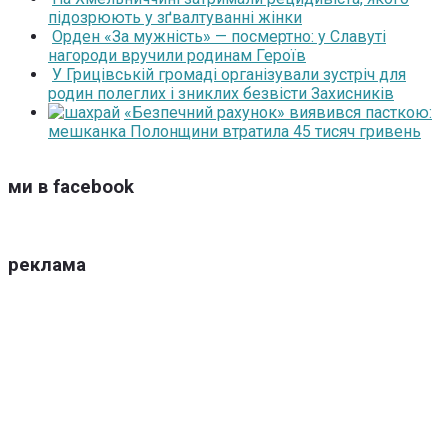
підозрюють у зґвалтуванні жінки
Орден «За мужність» — посмертно: у Славуті
нагороди вручили родинам Героїв
У Грицівській громаді організували зустріч для
родин полеглих і зниклих безвісти Захисників
«Безпечний рахунок» виявився пасткою:
мешканка Полонщини втратила 45 тисяч гривень
ми в facebook
реклама