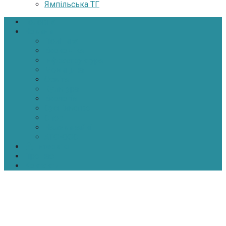
Ямпільська ТГ
Головна
Новини
Політика
Економіка
Інфраструктура
Медицина
Освіта
Культура
Екологія
Суспільство
Спорт
Надзвичайні
АТО-ООС
Інтерв’ю
Про нас
Контакти