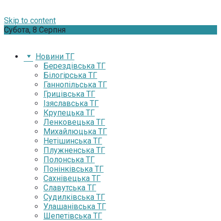
Skip to content
Субота, 8 Серпня
Новини ТГ
Берездівська ТГ
Білогірська ТГ
Ганнопільська ТГ
Грицівська ТГ
Ізяславська ТГ
Крупецька ТГ
Ленковецька ТГ
Михайлюцька ТГ
Нетішинська ТГ
Плужненська ТГ
Полонська ТГ
Понінківська ТГ
Сахнівецька ТГ
Славутська ТГ
Судилківська ТГ
Улашанівська ТГ
Шепетівська ТГ