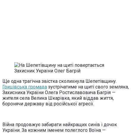
Ще одна трагічна звістка сколихнула Шепетівщину.
Грицівська громада
зустрічатиме на щиті свого земляка,
Захисника України Олега Ростиславовича Багрія —
жителя села Велика Шкарівка, який віддав життя,
боронячи державу від російської агресії.
Війна продовжує забирати найкращих синів і дочок
України. За кожним іменем полеглого Воїна —