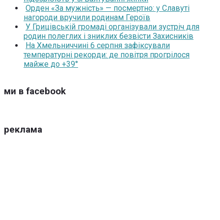
Орден «За мужність» — посмертно: у Славуті
нагороди вручили родинам Героїв
У Грицівській громаді організували зустріч для
родин полеглих і зниклих безвісти Захисників
На Хмельниччині 6 серпня зафіксували
температурні рекорди: де повітря прогрілося
майже до +39°
ми в facebook
реклама