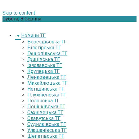
Skip to content
Субота, 8 Серпня
Новини ТГ
Берездівська ТГ
Білогірська ТГ
Ганнопільська ТГ
Грицівська ТГ
Ізяславська ТГ
Крупецька ТГ
Ленковецька ТГ
Михайлюцька ТГ
Нетішинська ТГ
Плужненська ТГ
Полонська ТГ
Понінківська ТГ
Сахнівецька ТГ
Славутська ТГ
Судилківська ТГ
Улашанівська ТГ
Шепетівська ТГ