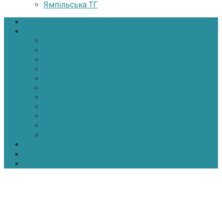
Ямпільська ТГ
Головна
Новини
Політика
Економіка
Інфраструктура
Медицина
Освіта
Культура
Екологія
Суспільство
Спорт
Надзвичайні
АТО-ООС
Інтерв’ю
Про нас
Контакти