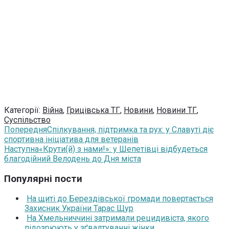
Категорії:
Війна
,
Грицівська ТГ
,
Новини
,
Новини ТГ
,
Суспільство
Попередня
Спілкування, підтримка та рух: у Славуті діє
спортивна ініціатива для ветеранів
Наступна
«Крути(й) з нами!»: у Шепетівці відбудеться
благодійний Велодень до Дня міста
Популярні пости
На щиті до Берездівської громади повертається
Захисник України Тарас Щур
На Хмельниччині затримали рецидивіста, якого
підозрюють у зґвалтуванні жінки