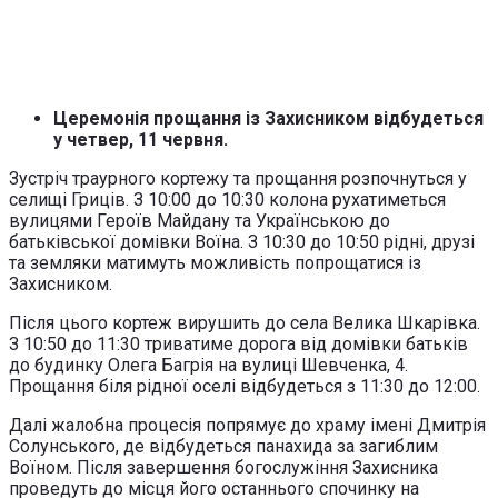
Церемонія прощання із Захисником відбудеться
у четвер, 11 червня.
Зустріч траурного кортежу та прощання розпочнуться у
селищі Гриців. З 10:00 до 10:30 колона рухатиметься
вулицями Героїв Майдану та Українською до
батьківської домівки Воїна. З 10:30 до 10:50 рідні, друзі
та земляки матимуть можливість попрощатися із
Захисником.
Після цього кортеж вирушить до села Велика Шкарівка.
З 10:50 до 11:30 триватиме дорога від домівки батьків
до будинку Олега Багрія на вулиці Шевченка, 4.
Прощання біля рідної оселі відбудеться з 11:30 до 12:00.
Далі жалобна процесія попрямує до храму імені Дмитрія
Солунського, де відбудеться панахида за загиблим
Воїном. Після завершення богослужіння Захисника
проведуть до місця його останнього спочинку на