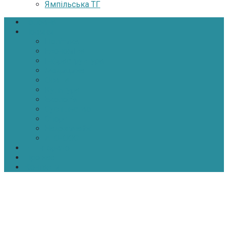
Ямпільська ТГ
Головна
Новини
Політика
Економіка
Інфраструктура
Медицина
Освіта
Культура
Екологія
Суспільство
Спорт
Надзвичайні
АТО-ООС
Інтерв’ю
Про нас
Контакти