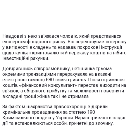
Невдовзі з нею зв’язався чоловік, який представився
експертом фондового ринку. Він переконував потерпілу
у вигідності вкладень та надавав покрокові інструкції
щодо купівлі криптовалюти й переказу коштів на нібито
інвестиційні рахунки.
Довірившись співрозмовнику, нетішинка трьома
окремими транзакціями перерахувала на вказані
електронні гаманці 680 тисяч гривень. Після отримання
коштів «фінансовий консультант» перестав виходити на
зв’язок, а обіцяного прибутку та можливості повернути
вкладені гроші жінка так і не отримала.
За фактом шахрайства правоохоронці відкрили
кримінальне провадження за статтею 190
Кримінального кодексу України. Наразі тривають слідчі
дії та встановлюються особи, причетні до злочину.