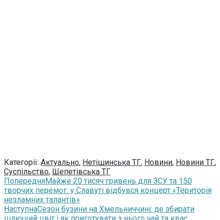
Категорії:
Актуально
,
Нетішинська ТГ
,
Новини
,
Новини ТГ
,
Суспільство
,
Шепетівська ТГ
Попередня
Майже 20 тисяч гривень для ЗСУ та 150
творчих перемог: у Славуті відбувся концерт «Територія
незламних талантів»
Наступна
Сезон бузини на Хмельниччині: де збирати
цілющий цвіт і як приготувати з нього чай та квас