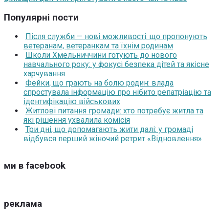
Популярні пости
Після служби — нові можливості: що пропонують
ветеранам, ветеранкам та їхнім родинам
Школи Хмельниччини готують до нового
навчального року: у фокусі безпека дітей та якісне
харчування
Фейки, що грають на болю родин: влада
спростувала інформацію про нібито репатріацію та
ідентифікацію військових
Житлові питання громади: хто потребує житла та
які рішення ухвалила комісія
Три дні, що допомагають жити далі: у громаді
відбувся перший жіночий ретрит «Відновлення»
ми в facebook
реклама