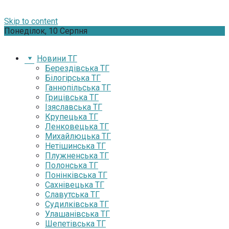
Skip to content
Понеділок, 10 Серпня
Новини ТГ
Берездівська ТГ
Білогірська ТГ
Ганнопільська ТГ
Грицівська ТГ
Ізяславська ТГ
Крупецька ТГ
Ленковецька ТГ
Михайлюцька ТГ
Нетішинська ТГ
Плужненська ТГ
Полонська ТГ
Понінківська ТГ
Сахнівецька ТГ
Славутська ТГ
Судилківська ТГ
Улашанівська ТГ
Шепетівська ТГ