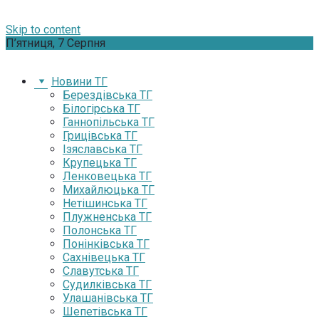
Skip to content
П’ятниця, 7 Серпня
Новини ТГ
Берездівська ТГ
Білогірська ТГ
Ганнопільська ТГ
Грицівська ТГ
Ізяславська ТГ
Крупецька ТГ
Ленковецька ТГ
Михайлюцька ТГ
Нетішинська ТГ
Плужненська ТГ
Полонська ТГ
Понінківська ТГ
Сахнівецька ТГ
Славутська ТГ
Судилківська ТГ
Улашанівська ТГ
Шепетівська ТГ