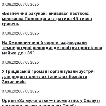
07.08.2026
07.08.2026
«Безпечний рахунок» виявився пасткою:
мешканка Полонщини втратила 45 тисяч
гривень
07.08.2026
07.08.2026
На Хмельниччині 6 серпня зафіксували
температурні рекорди: де повітря прогрілося
майже до +39°
07.08.2026
07.08.2026
У Грицівській громаді організували зустріч
для родин полеглих і зниклих безвісти
Захисників
07.08.2026
07.08.2026
Орден «За мужність» — посмертно: у Славуті
нагороди вручили родинам Героїв