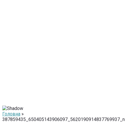
Головна
»
387859435_650405143906097_5620190914837769937_n