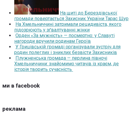
На щиті до Берездівської
громади повертається Захисник України Тарас Щур
На Хмельниччині затримали рецидивіста, якого
підозрюють у зґвалтуванні жінки
Орден «За мужність» — посмертно: у Славуті
нагороди вручили родинам Героїв
У Грицівській громаді організували зустріч для
родин полеглих і зниклих безвісти Захисників
Плужненська громада — перлина півночі
Хмельниччини: знайомимо читачів із краєм, де
історія творить сучасність
ми в facebook
реклама