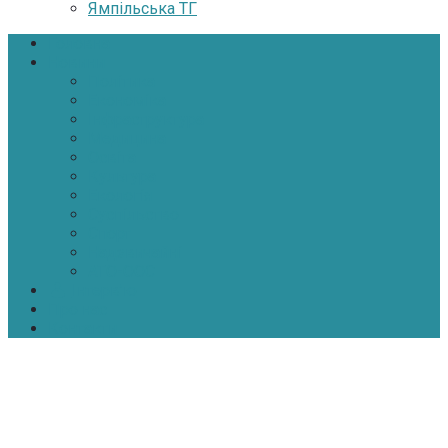
Ямпільська ТГ
Головна
Новини
Політика
Економіка
Інфраструктура
Медицина
Освіта
Культура
Екологія
Суспільство
Спорт
Надзвичайні
АТО-ООС
Інтерв’ю
Про нас
Контакти