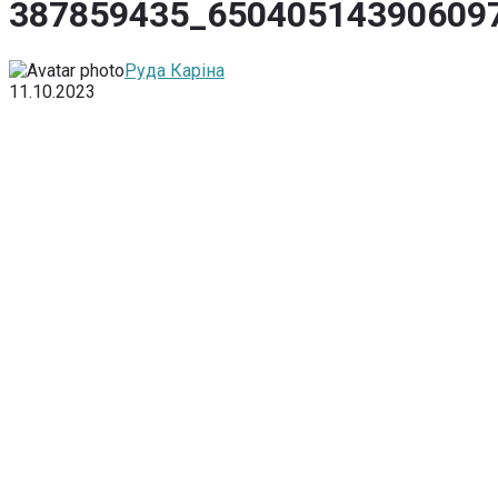
387859435_65040514390609
Руда Каріна
11.10.2023