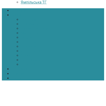
Ямпільська ТГ
Головна
Новини
Політика
Економіка
Інфраструктура
Медицина
Освіта
Культура
Екологія
Суспільство
Спорт
Надзвичайні
АТО-ООС
Інтерв’ю
Про нас
Контакти