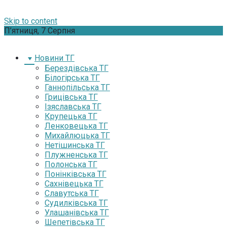
Skip to content
П’ятниця, 7 Серпня
Новини ТГ
Берездівська ТГ
Білогірська ТГ
Ганнопільська ТГ
Грицівська ТГ
Ізяславська ТГ
Крупецька ТГ
Ленковецька ТГ
Михайлюцька ТГ
Нетішинська ТГ
Плужненська ТГ
Полонська ТГ
Понінківська ТГ
Сахнівецька ТГ
Славутська ТГ
Судилківська ТГ
Улашанівська ТГ
Шепетівська ТГ