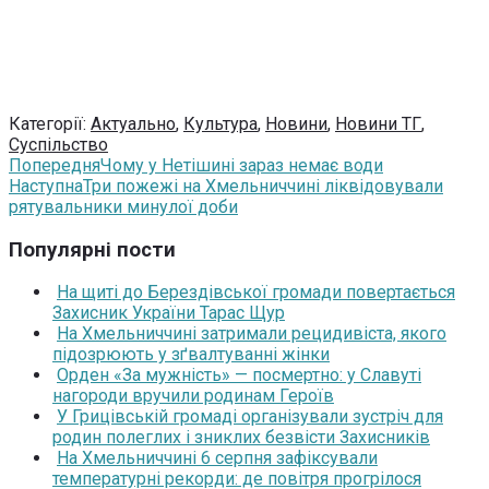
Категорії:
Актуально
,
Культура
,
Новини
,
Новини ТГ
,
Суспільство
Попередня
Чому у Нетішині зараз немає води
Наступна
Три пожежі на Хмельниччині ліквідовували
рятувальники минулої доби
Популярні пости
На щиті до Берездівської громади повертається
Захисник України Тарас Щур
На Хмельниччині затримали рецидивіста, якого
підозрюють у зґвалтуванні жінки
Орден «За мужність» — посмертно: у Славуті
нагороди вручили родинам Героїв
У Грицівській громаді організували зустріч для
родин полеглих і зниклих безвісти Захисників
На Хмельниччині 6 серпня зафіксували
температурні рекорди: де повітря прогрілося