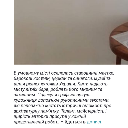
В умовному місті оселились старовинні маєтки,
барокові костели, церкви та синагоги, музеї та
вілли різних куточків України. Квіти надають
місту літніх барв, роблять його мирним та
затишним. Подекуди графічні аркуші
художниця доповнює рукописними текстами,
які переважно містять історичні відомості про
архітектурну пам’ятку. Талант, майстерність і
щирість авторки присутні у кожній
представленій роботі
, – йдеться в
дописі.