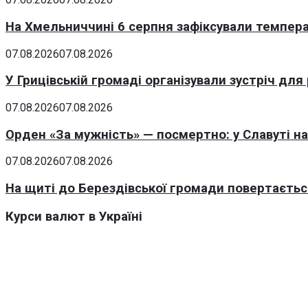
На Хмельниччині 6 серпня зафіксували темпера
07.08.2026
07.08.2026
У Грицівській громаді організували зустріч для
07.08.2026
07.08.2026
Орден «За мужність» — посмертно: у Славуті н
07.08.2026
07.08.2026
На щиті до Берездівської громади повертаєтьс
Курси валют в Україні