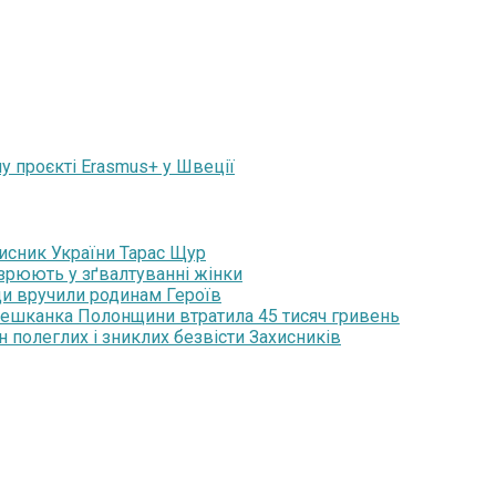
у проєкті Erasmus+ у Швеції
хисник України Тарас Щур
озрюють у зґвалтуванні жінки
ди вручили родинам Героїв
мешканка Полонщини втратила 45 тисяч гривень
н полеглих і зниклих безвісти Захисників