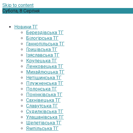
Skip to content
Субота, 8 Серпня
Новини ТГ
Берездівська ТГ
Білогірська ТГ
Ганнопільська ТГ
Грицівська ТГ
Ізяславська ТГ
Крупецька ТГ
Ленковецька ТГ
Михайлюцька ТГ
Нетішинська ТГ
Плужненська ТГ
Полонська ТГ
Понінківська ТГ
Сахнівецька ТГ
Славутська ТГ
Судилківська ТГ
Улашанівська ТГ
Шепетівська ТГ
Ямпільська ТГ