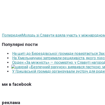
Попередня
Молодь зі Славути взяла участь у міжнародном
Популярні пости
На щиті до Берездівської громади повертається За
На Хмельниччині затримали рецидивіста, якого під
Орден «За мужність» — посмертно: у Славуті нагоро
«Безпечний рахунок» виявився пасткою: 
У Грицівській громаді організували зустріч для роди
ми в facebook
реклама