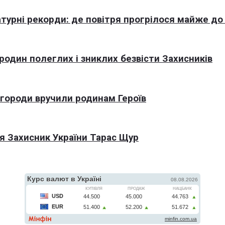
турні рекорди: де повітря прогрілося майже до
 родин полеглих і зниклих безвісти Захисників
агороди вручили родинам Героїв
я Захисник України Тарас Щур