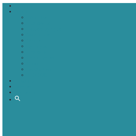
Головна
Новини
Політика
Економіка
Інфраструктура
Медицина
Освіта
Культура
Екологія
Суспільство
Спорт
Надзвичайні
АТО-ООС
Інтерв’ю
Про нас
Контакти