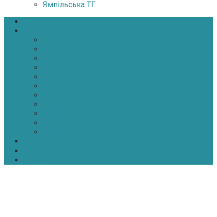
Ямпільська ТГ
Головна
Новини
Політика
Економіка
Інфраструктура
Медицина
Освіта
Культура
Екологія
Суспільство
Спорт
Надзвичайні
АТО-ООС
Інтерв’ю
Про нас
Контакти