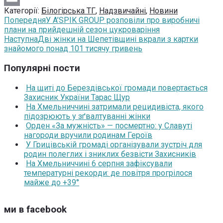
Категорії:
Білогірська ТГ
,
Надзвичайні
,
Новини
Email
Попередня
У A’SPIK GROUP розповіли про виробничі
плани на прийдешній сезон цукроваріння
Наступна
Дві жінки на Шепетівщині вкрали з картки
знайомого понад 101 тисячу гривень
Популярні пости
На щиті до Берездівської громади повертається
Захисник України Тарас Щур
На Хмельниччині затримали рецидивіста, якого
підозрюють у зґвалтуванні жінки
Орден «За мужність» — посмертно: у Славуті
нагороди вручили родинам Героїв
У Грицівській громаді організували зустріч для
родин полеглих і зниклих безвісти Захисників
На Хмельниччині 6 серпня зафіксували
температурні рекорди: де повітря прогрілося
майже до +39°
ми в facebook