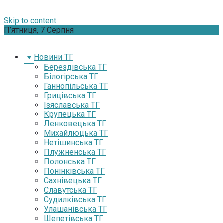
Skip to content
П’ятниця, 7 Серпня
Новини ТГ
Берездівська ТГ
Білогірська ТГ
Ганнопільська ТГ
Грицівська ТГ
Ізяславська ТГ
Крупецька ТГ
Ленковецька ТГ
Михайлюцька ТГ
Нетішинська ТГ
Плужненська ТГ
Полонська ТГ
Понінківська ТГ
Сахнівецька ТГ
Славутська ТГ
Судилківська ТГ
Улашанівська ТГ
Шепетівська ТГ