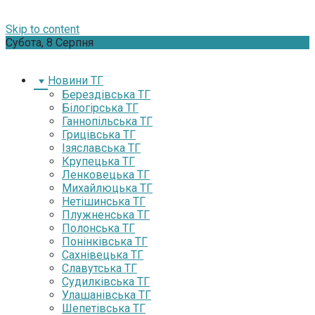
Skip to content
Субота, 8 Серпня
Новини ТГ
Берездівська ТГ
Білогірська ТГ
Ганнопільська ТГ
Грицівська ТГ
Ізяславська ТГ
Крупецька ТГ
Ленковецька ТГ
Михайлюцька ТГ
Нетішинська ТГ
Плужненська ТГ
Полонська ТГ
Понінківська ТГ
Сахнівецька ТГ
Славутська ТГ
Судилківська ТГ
Улашанівська ТГ
Шепетівська ТГ