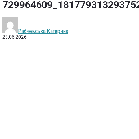
729964609_18177931329375
Рабчевська Катерина
23.06.2026