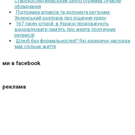
Старокостянтинівський центр отримав сучасне
обладнання
Підтримка аграріїв та допомога регіонам:
Зеленський розповів про рішення уряду
167 тисяч історій: в Україні продовжують
відновлювати пам’ять про жертв політичних
репресій
Шлюб без формальностей? Які юридичні наслідки
має спільне життя
ми в facebook
реклама