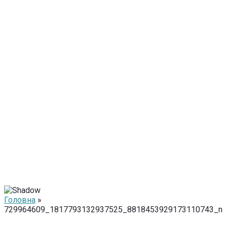
Головна
»
729964609_1817793132937525_8818453929173110743_n