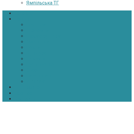
Ямпільська ТГ
Головна
Новини
Політика
Економіка
Інфраструктура
Медицина
Освіта
Культура
Екологія
Суспільство
Спорт
Надзвичайні
АТО-ООС
Інтерв’ю
Про нас
Контакти