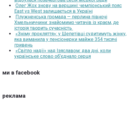
Олег Жох знову на вершині: чемпіонський пояс
East vs West залишається в Україні
Плужненська громада — перлина півночі
Хмельниччини: знайомимо читачів із краєм, де
історія творить сучасність
«Зніму прокляття»: у Шепетівці судитимуть жінку,
яка виманила у пенсіонерки майже 354 тисячі
гривень
«Світло надії» над Ізяславом: два дні, коли
українське слово об’єднало серця
ми в facebook
реклама