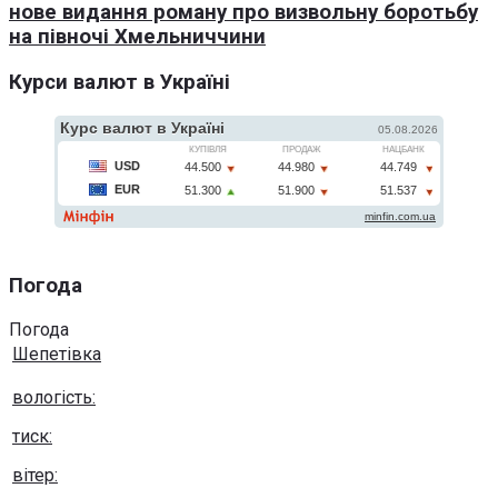
нове видання роману про визвольну боротьбу
на півночі Хмельниччини
Курси валют в Україні
Погода
Погода
Шепетівка
вологість:
тиск:
вітер: