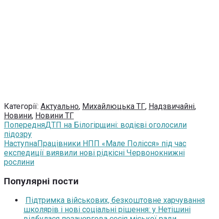
Категорії:
Актуально
,
Михайлюцька ТГ
,
Надзвичайні
,
Новини
,
Новини ТГ
Попередня
ДТП на Білогірщині: водієві оголосили
підозру
Наступна
Працівники НПП «Мале Полісся» під час
експедиції виявили нові рідкісні Червонокнижні
рослини
Популярні пости
Підтримка військових, безкоштовне харчування
школярів і нові соціальні рішення: у Нетішині
відбулася позачергова сесія міської ради