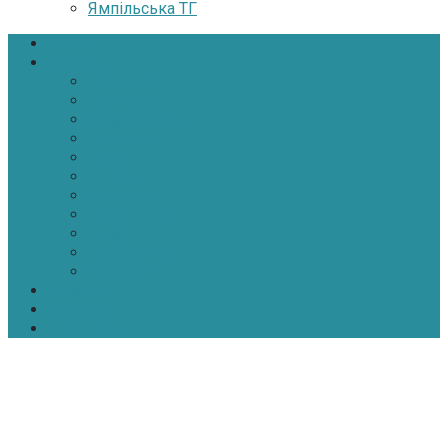
Ямпільська ТГ
Головна
Новини
Політика
Економіка
Інфраструктура
Медицина
Освіта
Культура
Екологія
Суспільство
Спорт
Надзвичайні
АТО-ООС
Інтерв’ю
Про нас
Контакти