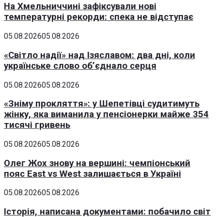
На Хмельниччині зафіксували нові
температурні рекорди: спека не відступає
05.08.2026
05.08.2026
«Світло надії» над Ізяславом: два дні, коли
українське слово об’єднало серця
05.08.2026
05.08.2026
«Зніму прокляття»: у Шепетівці судитимуть
жінку, яка виманила у пенсіонерки майже 354
тисячі гривень
05.08.2026
05.08.2026
Олег Жох знову на вершині: чемпіонський
пояс East vs West залишається в Україні
05.08.2026
05.08.2026
Історія, написана документами: побачило світ