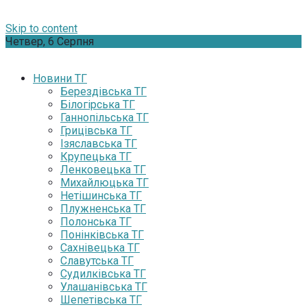
Skip to content
Четвер, 6 Серпня
Новини ТГ
Берездівська ТГ
Білогірська ТГ
Ганнопільська ТГ
Грицівська ТГ
Ізяславська ТГ
Крупецька ТГ
Ленковецька ТГ
Михайлюцька ТГ
Нетішинська ТГ
Плужненська ТГ
Полонська ТГ
Понінківська ТГ
Сахнівецька ТГ
Славутська ТГ
Судилківська ТГ
Улашанівська ТГ
Шепетівська ТГ