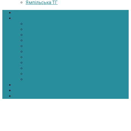
Ямпільська ТГ
Головна
Новини
Політика
Економіка
Інфраструктура
Медицина
Освіта
Культура
Екологія
Суспільство
Спорт
Надзвичайні
АТО-ООС
Інтерв’ю
Про нас
Контакти