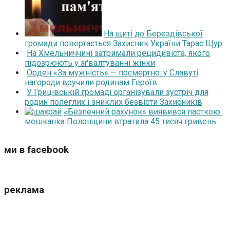
На щиті до Берездівської
громади повертається Захисник України Тарас Щур
На Хмельниччині затримали рецидивіста, якого
підозрюють у зґвалтуванні жінки
Орден «За мужність» — посмертно: у Славуті
нагороди вручили родинам Героїв
У Грицівській громаді організували зустріч для
родин полеглих і зниклих безвісти Захисників
«Безпечний рахунок» виявився пасткою:
мешканка Полонщини втратила 45 тисяч гривень
ми в facebook
реклама