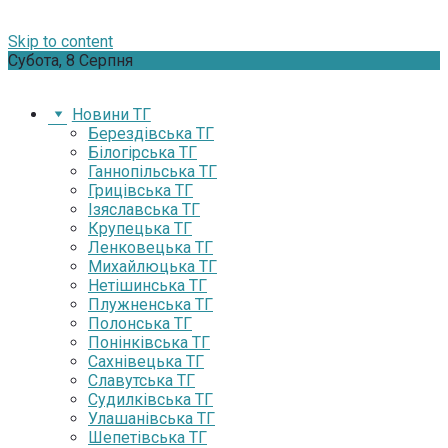
Skip to content
Субота, 8 Серпня
Новини ТГ
Берездівська ТГ
Білогірська ТГ
Ганнопільська ТГ
Грицівська ТГ
Ізяславська ТГ
Крупецька ТГ
Ленковецька ТГ
Михайлюцька ТГ
Нетішинська ТГ
Плужненська ТГ
Полонська ТГ
Понінківська ТГ
Сахнівецька ТГ
Славутська ТГ
Судилківська ТГ
Улашанівська ТГ
Шепетівська ТГ