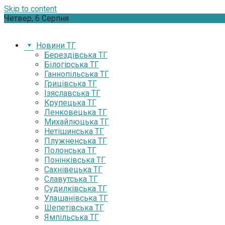
Skip to content
Четвер, 6 Серпня
Новини ТГ
Берездівська ТГ
Білогірська ТГ
Ганнопільська ТГ
Грицівська ТГ
Ізяславська ТГ
Крупецька ТГ
Ленковецька ТГ
Михайлюцька ТГ
Нетішинська ТГ
Плужненська ТГ
Полонська ТГ
Понінківська ТГ
Сахнівецька ТГ
Славутська ТГ
Судилківська ТГ
Улашанівська ТГ
Шепетівська ТГ
Ямпільська ТГ