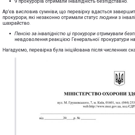
9 прокурорів отримали інвалідність безпідставно.
Ар’єв висловив сумніви, що перевірку вдасться завершит
прокурори, які незаконно отримали статус людини з інвалі
шахрайство.
Пенсію за інвалідністю ці прокурори отримували безпід
невдоволення реакцією Генеральної прокуратури на
Нагадуємо, перевірка була ініційована після численних ск