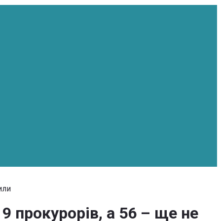
или
9 прокурорів, а 56 – ще не