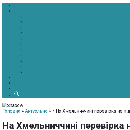
Головна
Новини
Політика
Економіка
Інфраструктура
Медицина
Освіта
Культура
Екологія
Суспільство
Спорт
Надзвичайні
АТО-ООС
Інтерв’ю
Про нас
Контакти
Головна
»
Актуально
» » На Хмельниччині перевірка не під
На Хмельниччині перевірка н