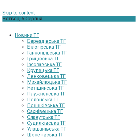
Skip to content
Четвер, 6 Серпня
Новини ТГ
Берездівська ТГ
Білогірська ТГ
Ганнопільська ТГ
Грицівська ТГ
Ізяславська ТГ
Крупецька ТГ
Ленковецька ТГ
Михайлюцька ТГ
Нетішинська ТГ
Плужненська ТГ
Полонська ТГ
Понінківська ТГ
Сахнівецька ТГ
Славутська ТГ
Судилківська ТГ
Улашанівська ТГ
Шепетівська ТГ