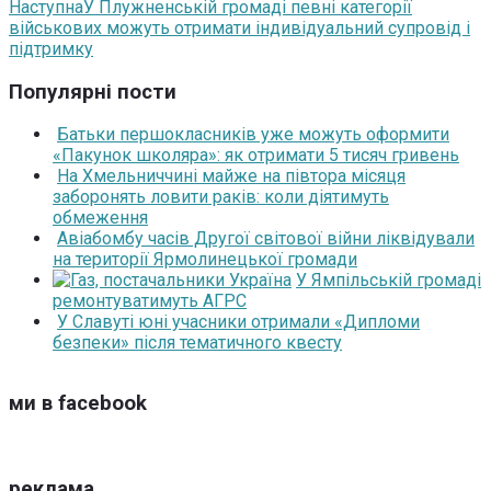
Наступна
У Плужненській громаді певні категорії
військових можуть отримати індивідуальний супровід і
підтримку
Популярні пости
Батьки першокласників уже можуть оформити
«Пакунок школяра»: як отримати 5 тисяч гривень
На Хмельниччині майже на півтора місяця
заборонять ловити раків: коли діятимуть
обмеження
Авіабомбу часів Другої світової війни ліквідували
на території Ярмолинецької громади
У Ямпільській громаді
ремонтуватимуть АГРС
У Славуті юні учасники отримали «Дипломи
безпеки» після тематичного квесту
ми в facebook
реклама