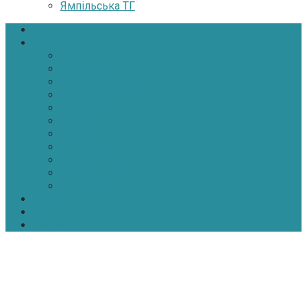
Ямпільська ТГ
Головна
Новини
Політика
Економіка
Інфраструктура
Медицина
Освіта
Культура
Екологія
Суспільство
Спорт
Надзвичайні
АТО-ООС
Інтерв’ю
Про нас
Контакти