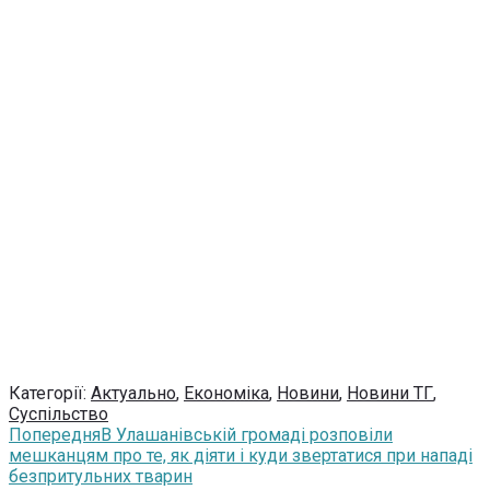
Категорії:
Актуально
,
Економіка
,
Новини
,
Новини ТГ
,
Суспільство
Попередня
В Улашанівській громаді розповіли
мешканцям про те, як діяти і куди звертатися при нападі
безпритульних тварин