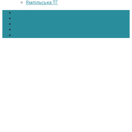
Ямпільська ТГ
Головна
Новини
Інтерв’ю
Про нас
Контакти