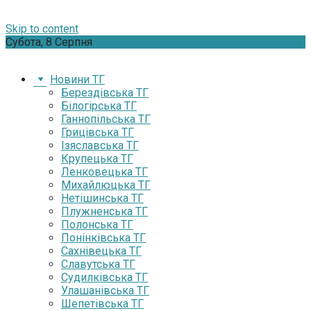
Skip to content
Субота, 8 Серпня
Новини ТГ
Берездівська ТГ
Білогірська ТГ
Ганнопільська ТГ
Грицівська ТГ
Ізяславська ТГ
Крупецька ТГ
Ленковецька ТГ
Михайлюцька ТГ
Нетішинська ТГ
Плужненська ТГ
Полонська ТГ
Понінківська ТГ
Сахнівецька ТГ
Славутська ТГ
Судилківська ТГ
Улашанівська ТГ
Шепетівська ТГ