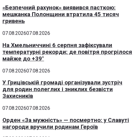
«Безпечний рахунок» виявився пасткою:
мешканка Полонщини втратила 45 тисяч
гривень
07.08.2026
07.08.2026
На Хмельниччині 6 серпня зафіксували
температурні рекорди: де повітря прогрілося
майже до +39°
07.08.2026
07.08.2026
У Грицівській громаді організували зустріч
для родин полеглих і зниклих безвісти
Захисників
07.08.2026
07.08.2026
Орден «За мужність» — посмертно: у Славуті
нагороди вручили родинам Героїв