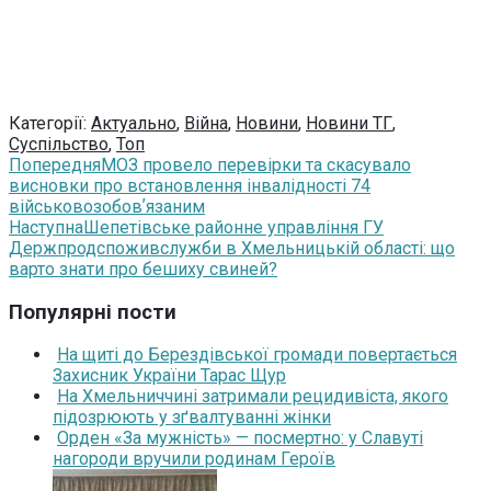
Категорії:
Актуально
,
Війна
,
Новини
,
Новини ТГ
,
Суспільство
,
Топ
Попередня
МОЗ провело перевірки та скасувало
висновки про встановлення інвалідності 74
військовозобовʼязаним
Наступна
Шепетівське районне управління ГУ
Держпродспоживслужби в Хмельницькій області: що
варто знати про бешиху свиней?
Популярні пости
На щиті до Берездівської громади повертається
Захисник України Тарас Щур
На Хмельниччині затримали рецидивіста, якого
підозрюють у зґвалтуванні жінки
Орден «За мужність» — посмертно: у Славуті
нагороди вручили родинам Героїв