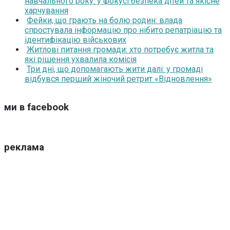
навчального року: у фокусі безпека дітей та якісне
харчування
Фейки, що грають на болю родин: влада
спростувала інформацію про нібито репатріацію та
ідентифікацію військових
Житлові питання громади: хто потребує житла та
які рішення ухвалила комісія
Три дні, що допомагають жити далі: у громаді
відбувся перший жіночий ретрит «Відновлення»
ми в facebook
реклама