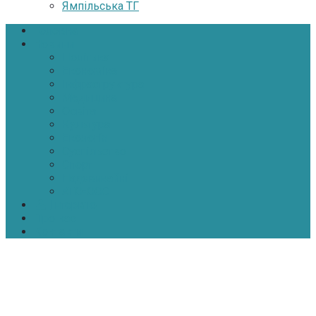
Ямпільська ТГ
Головна
Новини
Політика
Економіка
Інфраструктура
Медицина
Освіта
Культура
Екологія
Суспільство
Спорт
Надзвичайні
АТО-ООС
Інтерв’ю
Про нас
Контакти