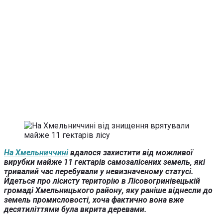
На Хмельниччині
вдалося захистити від можливої
вирубки майже 11 гектарів самозалісених земель, які
тривалий час перебували у невизначеному статусі.
Йдеться про лісисту територію в Лісовогринівецькій
громаді Хмельницького району, яку раніше віднесли до
земель промисловості, хоча фактично вона вже
десятиліттями була вкрита деревами.