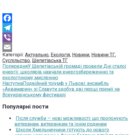
Facebook
Telegram
Viber
Категорії:
Актуально
,
Екологія
,
Новини
,
Новини ТГ
,
Email
Суспільство
,
Шепетівська ТГ
Попередня
У Шепетівській громаді провели Дні сталої
енергії: школярів навчали енергозбереженню та
екологічному мисленню
Наступна
Подвійний тріумф у Львові: ансамбль
«Аквамарин» зі Славути здобув дві перші премії на
Всеукраїнському фестивалі
Популярні пости
Після служби — нові можливості: що пропонують
ветеранам, ветеранкам та їхнім родинам
Школи Хмельниччини готують до нового