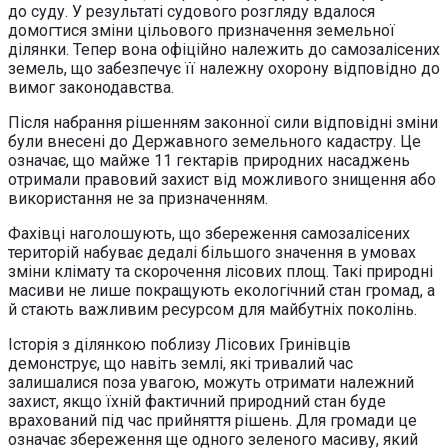
до суду. У результаті судового розгляду вдалося
домогтися зміни цільового призначення земельної
ділянки. Тепер вона офіційно належить до самозалісених
земель, що забезпечує її належну охорону відповідно до
вимог законодавства.
Після набрання рішенням законної сили відповідні зміни
були внесені до Державного земельного кадастру. Це
означає, що майже 11 гектарів природних насаджень
отримали правовий захист від можливого знищення або
використання не за призначенням.
Фахівці наголошують, що збереження самозалісених
територій набуває дедалі більшого значення в умовах
зміни клімату та скорочення лісових площ. Такі природні
масиви не лише покращують екологічний стан громад, а
й стають важливим ресурсом для майбутніх поколінь.
Історія з ділянкою поблизу Лісових Гринівців
демонструє, що навіть землі, які тривалий час
залишалися поза увагою, можуть отримати належний
захист, якщо їхній фактичний природний стан буде
врахований під час прийняття рішень. Для громади це
означає збереження ще одного зеленого масиву, який