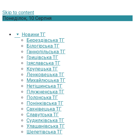
Skip to content
Понеділок, 10 Серпня
Новини ТГ
Берездівська ТГ
Білогірська ТГ
Ганнопільська ТГ
Грицівська ТГ
Ізяславська ТГ
Крупецька ТГ
Ленковецька ТГ
Михайлюцька ТГ
Нетішинська ТГ
Плужненська ТГ
Полонська ТГ
Понінківська ТГ
Сахнівецька ТГ
Славутська ТГ
Судилківська ТГ
Улашанівська ТГ
Шепетівська ТГ