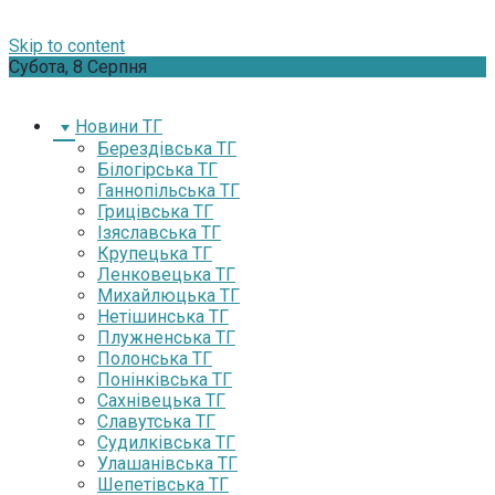
Skip to content
Субота, 8 Серпня
Новини ТГ
Берездівська ТГ
Білогірська ТГ
Ганнопільська ТГ
Грицівська ТГ
Ізяславська ТГ
Крупецька ТГ
Ленковецька ТГ
Михайлюцька ТГ
Нетішинська ТГ
Плужненська ТГ
Полонська ТГ
Понінківська ТГ
Сахнівецька ТГ
Славутська ТГ
Судилківська ТГ
Улашанівська ТГ
Шепетівська ТГ