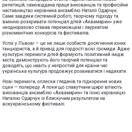
репетицій, самовіддана праця вихованців та професійне
наставництво керівника ансамблю Наталії Одарчук.
Саме завдяки системній роботі, творчому підходу та
вмінню розкривати потенціал дітей «Аквамарин» уже
неодноразово ставав переможцем і лауреатом
різноманітних конкурсів та фестивалів.
Успіх у Львові — це не лише особисте досягнення юних
танцюристів, а й привід для гордості всієї громади. Адже
культурні перемоги дітей формують позитивний імідж
міста, демонструють його творчий потенціал та
доводять, що навіть у непростий для країни час
українська культура продовжує розвиватися і надихати.
Нові перемоги, оплески глядачів та підкорення нових
сцен — попереду. А поки що славутчани щиро вітають
вихованців ансамблю «Аквамарин» та їхню керівницю
Наталію Одарчук із блискучим результатом на
всеукраїнському фестивалі.