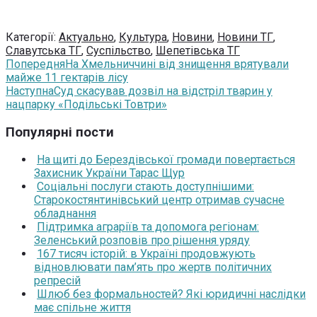
Категорії:
Актуально
,
Культура
,
Новини
,
Новини ТГ
,
Славутська ТГ
,
Суспільство
,
Шепетівська ТГ
Попередня
На Хмельниччині від знищення врятували
майже 11 гектарів лісу
Наступна
Суд скасував дозвіл на відстріл тварин у
нацпарку «Подільські Товтри»
Популярні пости
На щиті до Берездівської громади повертається
Захисник України Тарас Щур
Соціальні послуги стають доступнішими:
Старокостянтинівський центр отримав сучасне
обладнання
Підтримка аграріїв та допомога регіонам:
Зеленський розповів про рішення уряду
167 тисяч історій: в Україні продовжують
відновлювати пам’ять про жертв політичних
репресій
Шлюб без формальностей? Які юридичні наслідки
має спільне життя