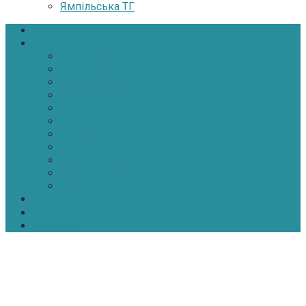
Ямпільська ТГ
Головна
Новини
Політика
Економіка
Інфраструктура
Медицина
Освіта
Культура
Екологія
Суспільство
Спорт
Надзвичайні
АТО-ООС
Інтерв’ю
Про нас
Контакти