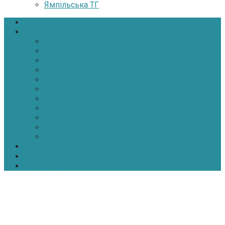
Ямпільська ТГ
Головна
Новини
Політика
Економіка
Інфраструктура
Медицина
Освіта
Культура
Екологія
Суспільство
Спорт
Надзвичайні
АТО-ООС
Інтерв’ю
Про нас
Контакти