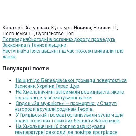
Категорії:
Актуально
,
Культура
,
Новини
,
Новини ТГ
,
Полонська ТГ
,
Суспільство
,
Топ
Попередня
Сьогодні в останню дорогу проведуть
Захисника із Ганнопільщини
Наступна
На Ізяславщині під час пожежі виявили тіло
жінки
Популярні пости
На щиті до Берездівської громади повертається
Захисник України Тарас Щур
На Хмельниччині затримали рецидивіста, якого
підозрюють у зґвалтуванні жінки
Орден «За мужність» — посмертно: у Славуті
нагороди вручили родинам Героїв
У Грицівській громаді організували зустріч для
родин полеглих і зниклих безвісти Захисників
На Хмельниччині 6 серпня зафіксували
температурні рекорди: де повітря прогрілося