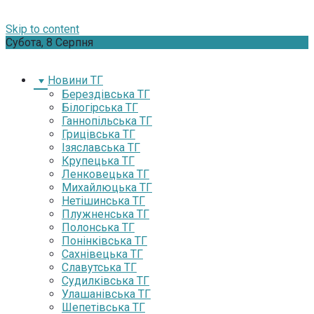
Skip to content
Субота, 8 Серпня
Новини ТГ
Берездівська ТГ
Білогірська ТГ
Ганнопільська ТГ
Грицівська ТГ
Ізяславська ТГ
Крупецька ТГ
Ленковецька ТГ
Михайлюцька ТГ
Нетішинська ТГ
Плужненська ТГ
Полонська ТГ
Понінківська ТГ
Сахнівецька ТГ
Славутська ТГ
Судилківська ТГ
Улашанівська ТГ
Шепетівська ТГ